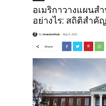
อเมริกาวางแผนสำห
อย่างไร: สถิติสำคั
By
InvestorHub
May 8, 2026
Share