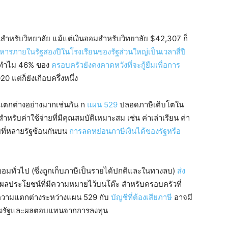
ำหรับวิทยาลัย แม้แต่เงินออมสำหรับวิทยาลัย $42,307 ก็
อาหารภายในรัฐสองปีในโรงเรียนของรัฐส่วนใหญ่เป็นเวลาสี่ปี
ว่าทำไม 46% ของ
ครอบครัวยังคงคาดหวังที่จะกู้ยืมเพื่อการ
แต่ก็ยังเกือบครึ่งหนึ่ง
มแตกต่างอย่างมากเช่นกัน ก
แผน 529
ปลอดภาษีเติบโตใน
บค่าใช้จ่ายที่มีคุณสมบัติเหมาะสม เช่น ค่าเล่าเรียน ค่า
ที่หลายรัฐซ้อนกันบน
การลดหย่อนภาษีเงินได้ของรัฐหรือ
ออมทั่วไป (ซึ่งถูกเก็บภาษีเป็นรายได้ปกติและในทางลบ)
ส่ง
งผลประโยชน์ที่มีความหมายไว้บนโต๊ะ สำหรับครอบครัวที่
ี ความแตกต่างระหว่างแผน 529 กับ
บัญชีที่ต้องเสียภาษี
อาจมี
ษีของรัฐและผลตอบแทนจากการลงทุน