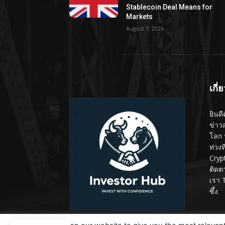
Stablecoin Deal Means for
Markets
August 7, 2026
เกี่
ยินดี
ข่าว
โลก 
ท่วง
Cryp
ติดต
เรา 
ซึ้ง