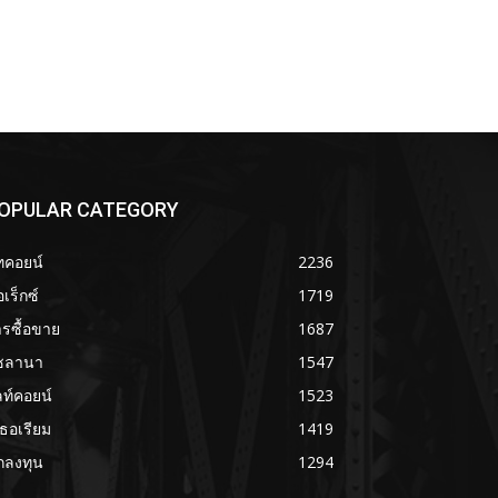
OPULAR CATEGORY
ทคอยน์
2236
เร็กซ์
1719
รซื้อขาย
1687
ซลานา
1547
ลท์คอยน์
1523
เธอเรียม
1419
กลงทุน
1294