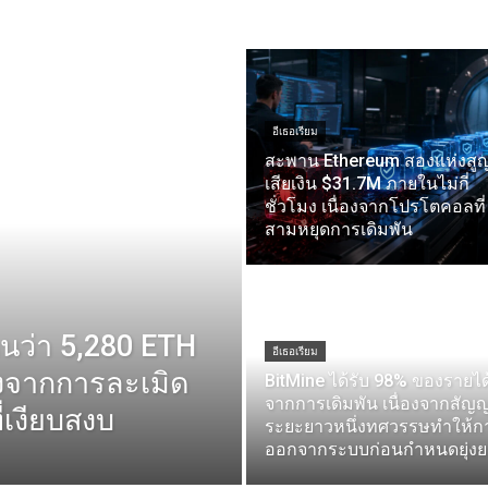
อีเธอเรียม
สะพาน Ethereum สองแห่งสู
เสียเงิน $31.7M ภายในไม่กี่
ชั่วโมง เนื่องจากโปรโตคอลที่
สามหยุดการเดิมพัน
็นว่า 5,280 ETH
อีเธอเรียม
ลังจากการละเมิด
BitMine ได้รับ 98% ของรายได
จากการเดิมพัน เนื่องจากสัญ
ี่เงียบสงบ
ระยะยาวหนึ่งทศวรรษทำให้ก
ออกจากระบบก่อนกำหนดยุ่ง