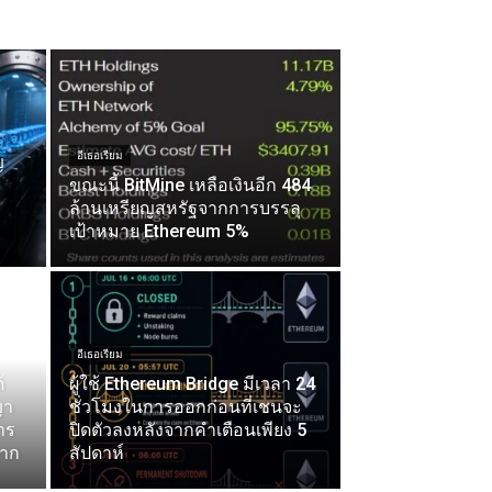
อีเธอเรียม
ญ
ขณะนี้ BitMine เหลือเงินอีก 484
ล้านเหรียญสหรัฐจากการบรรลุ
เป้าหมาย Ethereum 5%
อีเธอเรียม
้
ผู้ใช้ Ethereum Bridge มีเวลา 24
ญา
ชั่วโมงในการออกก่อนที่เชนจะ
าร
ปิดตัวลงหลังจากคำเตือนเพียง 5
ยาก
สัปดาห์