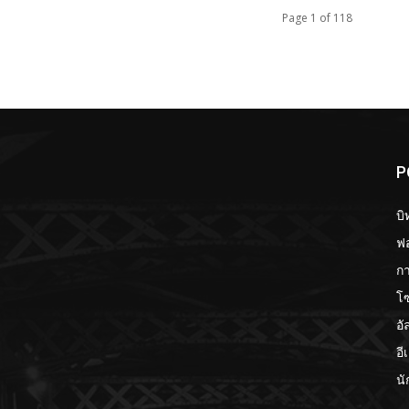
Page 1 of 118
P
บิ
ฟอ
กา
โ
อั
อี
นั