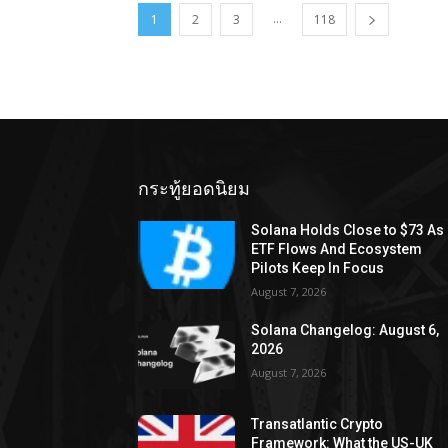
...
1
2
3
118
กระทู้ยอดนิยม
Solana Holds Close to $73 As
ETF Flows And Ecosystem
Pilots Keep In Focus
August 7, 2026
Solana Changelog: August 6,
2026
August 7, 2026
Transatlantic Crypto
Framework: What the US-UK