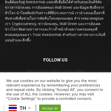
ยินดีต้อนรับสู่ InvestorHub แหล่งที่เชื่อถือได้สำหรับสกุลเงินดิจิทัล
ข่าวสารนักลงทุน การอัปเดตของ Wall Street และข้อมูลเชิงลึกจาก
ทั่วโลก นำโดยทีมนักวิเคราะห์ที่มีประสบการณ์ เรานำเสนอเนื้อหาที่
ทันท่วงทีเพื่อช่วยในการตัดสินใจลงทุนของคุณ สำรวจหมวดหมู่ของ
เรา: Cryptocurrency, ข่าวนักลงทุน, Wall Street และการอัปเดต
ข่าวโลก ติดตามข่าวสารและก้าวล้ำหน้าด้วยความครอบคลุมที่
ครอบคลุมของเรา Trust InvestorHub สำหรับข่าวสารทางการเงินที่
แม่นยำและลึกซึ้ง
FOLLOW US
We use cookies on our website to give you the most
relevant experience by remembering your preferences
and repeat visits. By clicking “Accept All”, you consent to
the use of ALL the cookies. However, you may visit
"Cookie Settings" to provide a controlled consent.
ลิขสิทธิ์ © ลิขสิทธิ์ 2024 investorhub.click สงวนลิขสิทธิ์
TH
Cookie Settings
Accept All
ข้อตกลงและเงื่อนไข
ข้อสงวนสิทธิ์
ติดต่อเรา