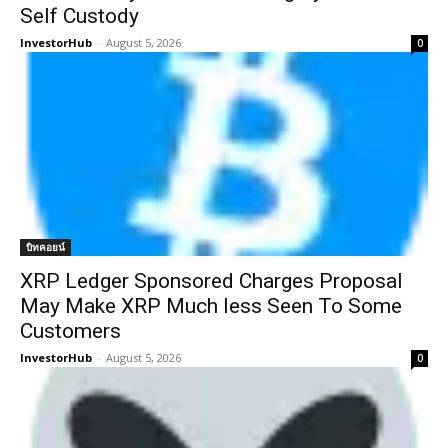
Self Custody
InvestorHub
-
August 5, 2026
0
บิทคอยน์
XRP Ledger Sponsored Charges Proposal
May Make XRP Much less Seen To Some
Customers
InvestorHub
-
August 5, 2026
0