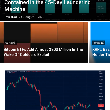
Contained in the 45-Day Laundering
Machine
InvestorHub
-
August 9, 2026
บิทคอยน์
บิทคอยน์
Bitcoin ETFs Add Almost $800 Million In The
XRPL Basi
Wake Of Coldcard Exploit
Holder Ti