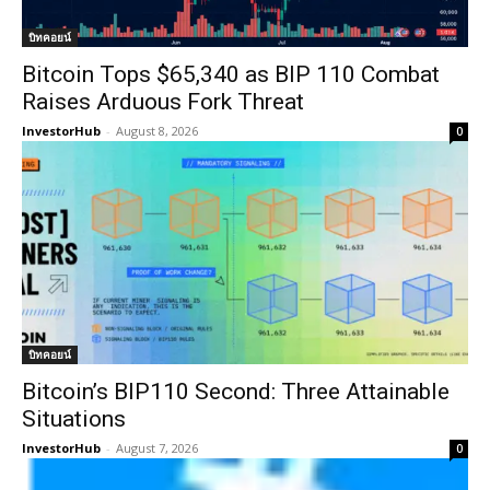
บิทคอยน์
Bitcoin Tops $65,340 as BIP 110 Combat
Raises Arduous Fork Threat
InvestorHub
-
August 8, 2026
0
บิทคอยน์
Bitcoin’s BIP110 Second: Three Attainable
Situations
InvestorHub
-
August 7, 2026
0