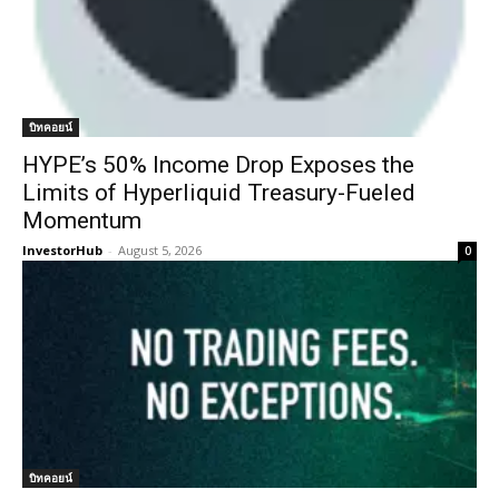
บิทคอยน์
HYPE’s 50% Income Drop Exposes the
Limits of Hyperliquid Treasury-Fueled
Momentum
InvestorHub
-
August 5, 2026
0
บิทคอยน์