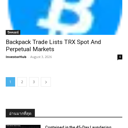
บิทคอยน์
Backpack Trade Lists TRX Spot And
Perpetual Markets
InvestorHub
-
August 3, 2026
0
1
2
3
อ่านมากที่สุด
Contained in the 45-Day Laundering