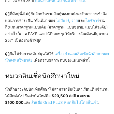
กว่า 20 หรือ 25 ปี
แผนงานที่ขับเคลื่อนด้วยรายได้
.
ผู้กู้ที่มีอยู่ซึ่งไม่กู้ยืมอีกหรือรวมเงินกู้ของตนยังคงรักษาการเข้าถึง
แผนการชำระคืน “ดั้งเดิม” ของ
ไอบีอาร์
,
จ่าย
และ
ไอซีอาร์
รวม
ถึงแผนมาตรฐานแบบเดิม (มาตรฐาน, แบบขยาย, แบบไล่ระดับ)
อย่างไรก็ตาม PAYE และ ICR จะหยุดให้บริการในเดือนมิถุนายน
2571 เป็นอย่างช้าที่สุด
ผู้กู้ยืมได้รับการสนับสนุนให้ใช้
เครื่องคำนวณสินเชื่อนักศึกษาของ
นักลงทุนวิทยาลัย
เพื่อทราบผลกระทบของแผนเหล่านี้
หมวกสินเชื่อนักศึกษาใหม่
นักศึกษาระดับบัณฑิตศึกษาไม่สามารถยืมเงินค่าเรียนเต็มจำนวน
ได้อีกต่อไป ขีดจำกัดใหม่คือ
$20,500 ต่อปี และรวม
$100,000
และ
สินเชื่อ Grad PLUS หมดสิ้นไปโดยสิ้นเชิง
.