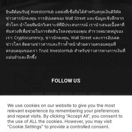
ยินดีต้อนรับสู่ InvestorHub แหล่งที่เชื่อถือได้สำหรับสกุลเงินดิจิทัล
ข่าวสารนักลงทุน การอัปเดตของ Wall Street และข้อมูลเชิงลึกจาก
ทั่วโลก นำโดยทีมนักวิเคราะห์ที่มีประสบการณ์ เรานำเสนอเนื้อหาที่
ทันท่วงทีเพื่อช่วยในการตัดสินใจลงทุนของคุณ สำรวจหมวดหมู่ของ
เรา: Cryptocurrency, ข่าวนักลงทุน, Wall Street และการอัปเดต
ข่าวโลก ติดตามข่าวสารและก้าวล้ำหน้าด้วยความครอบคลุมที่
ครอบคลุมของเรา Trust InvestorHub สำหรับข่าวสารทางการเงินที่
แม่นยำและลึกซึ้ง
FOLLOW US
We use cookies on our website to give you the most
relevant experience by remembering your preferences
and repeat visits. By clicking “Accept All”, you consent to
the use of ALL the cookies. However, you may visit
"Cookie Settings" to provide a controlled consent.
ลิขสิทธิ์ © ลิขสิทธิ์ 2024 investorhub.click สงวนลิขสิทธิ์