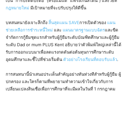
เป็น “การปะติดปะต่อ” (หรือแม้แต่ “แฟรงเกนสไตน์”) และวิธีที่
กฎหมายใหม่
มีเป้าหมายที่จะปรับปรุงให้ดีขึ้น
บทสนทนายังเจาะลึกถึง
สิ้นสุดแผน SAVE
การเปิดตัวของ
แผน
ช่วยเหลือการชำระหนี้ใหม่
และ
แผนมาตรฐานแบบฉัตร
และขีด
จำกัดการกู้ยืมชุดแรกสำหรับผู้กู้ยืมระดับบัณฑิตศึกษาและผู้กู้ยืม
ระดับ Dad or mum PLUS Kent อธิบายว่าตัวพิมพ์ใหญ่เหล่านี้ได้
รับการออกแบบมาเพื่อลดแรงกดดันต่อต้นทุนการศึกษาระดับ
อุดมศึกษาและชี้ไปที่ช่วงเริ่มต้น
ตัวอย่างโรงเรียนที่ตอบรับแล้ว
.
การสนทนานี้นำเสนอประเด็นสำคัญอย่างทันท่วงทีสำหรับผู้กู้ยืม ผู้
ปกครอง และใครก็ตามที่พยายามทำความเข้าใจเกี่ยวกับการ
เปลี่ยนแปลงสินเชื่อเพื่อการศึกษาที่จะมีผลในวันที่ 1 กรกฎาคม