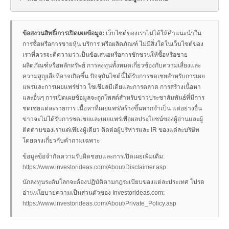
ข้อสงวนสิทธิ์/การเปิดเผยข้อมูล:
เว็บไซต์ของเราไม่ได้ให้คำแนะนำใน
การซื้อหรือการขายหุ้น บริการ หรือผลิตภัณฑ์ ไม่มีสิ่งใดในเว็บไซต์ของ
เราที่ควรจะตีความว่าเป็นข้อเสนอหรือการชักชวนให้ซื้อหรือขาย
ผลิตภัณฑ์หรือหลักทรัพย์ การลงทุนทั้งหมดเกี่ยวข้องกับความเสี่ยงและ
ความสูญเสียที่อาจเกิดขึ้น ปัจจุบันไซต์นี้ได้รับการชดเชยสำหรับการเผย
แพร่และการเผยแพร่ข่าว โซเชียลมีเดียและการตลาด การสร้างเนื้อหา
และอื่นๆ การเปิดเผยข้อมูลจะถูกโพสต์สำหรับข่าวประชาสัมพันธ์ที่มีการ
ชดเชยแต่ละรายการ เนื้อหาที่เผยแพร่/สร้างขึ้นหากจำเป็น แต่อย่างอื่น
ข่าวจะไม่ได้รับการชดเชยและเผยแพร่เพื่อผลประโยชน์ของผู้อ่านและผู้
ติดตามของเราแต่เพียงผู้เดียว ติดต่อผู้บริหารและ IR ของแต่ละบริษัท
โดยตรงเกี่ยวกับคำถามเฉพาะ
ข้อมูลข้อจำกัดความรับผิดชอบและการเปิดเผยเพิ่มเติม:
https://www.investorideas.com/About/Disclaimer.asp
นักลงทุนระดับโลกจะต้องปฏิบัติตามกฎระเบียบของแต่ละประเทศ โปรด
อ่านนโยบายความเป็นส่วนตัวของ Investorideas.com:
https://www.investorideas.com/About/Private_Policy.asp