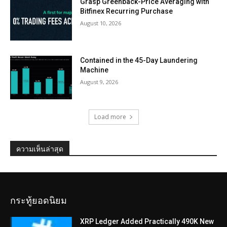
Grasp Greenback-Price Averaging with
Bitfinex Recurring Purchase
August 10, 2026
Contained in the 45-Day Laundering
Machine
August 9, 2026
Load more
ความเห็นล่าสุด
กระทู้ยอดนิยม
XRP Ledger Added Practically 490K New