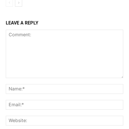
LEAVE A REPLY
Comment:
Na
Ema
Web