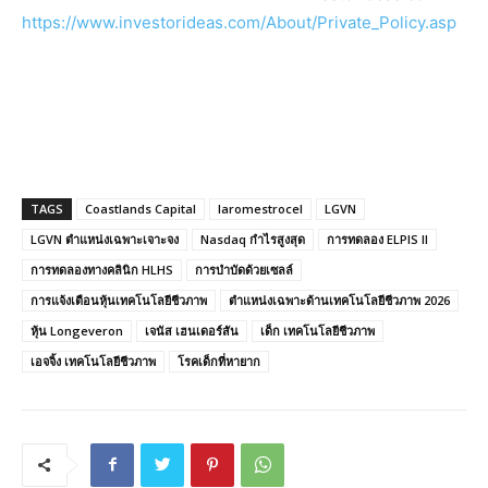
https://www.investorideas.com/About/Private_Policy.asp
TAGS
Coastlands Capital
laromestrocel
LGVN
LGVN ตำแหน่งเฉพาะเจาะจง
Nasdaq กำไรสูงสุด
การทดลอง ELPIS II
การทดลองทางคลินิก HLHS
การบำบัดด้วยเซลล์
การแจ้งเตือนหุ้นเทคโนโลยีชีวภาพ
ตำแหน่งเฉพาะด้านเทคโนโลยีชีวภาพ 2026
หุ้น Longeveron
เจนัส เฮนเดอร์สัน
เด็ก เทคโนโลยีชีวภาพ
เอจจิ้ง เทคโนโลยีชีวภาพ
โรคเด็กที่หายาก