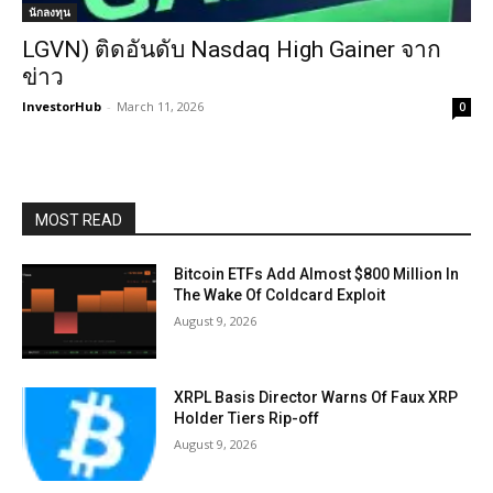
นักลงทุน
LGVN) ติดอันดับ Nasdaq High Gainer จาก
ข่าว
InvestorHub
-
March 11, 2026
0
MOST READ
Bitcoin ETFs Add Almost $800 Million In
The Wake Of Coldcard Exploit
August 9, 2026
XRPL Basis Director Warns Of Faux XRP
Holder Tiers Rip-off
August 9, 2026