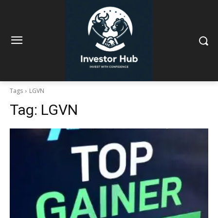
Tags
LGVN
Tag:
LGVN