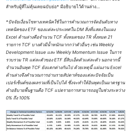
สำหรับผู้ที่ไม่คุ้นเคยฉบับย่อ* มีอธิบายไว้ด้านล่าง…
*ปัจจัยเงื่อนไขทางเทคนิคใช้ในการคำนวณการจัดอันดับทาง
เทคนิคของ ETF ของแต่ละประเทศใน DM สิ่งที่แสดงในแผง
Excel ด้านล่างคือจำนวน TCF ทั้งหมดของ TR ทั้งหมด 21
รายการ TCF บางตัวมีน้ำหนักมากกว่าตัวอื่นๆ เช่น Weekly
Development Issue และ Weekly Momentum Issue ในการ
รวบรวม TR แต่ละตัวของ ETF ยี่สิบเอ็ดตัวแต่ละตัว นอกจากนี้
จำนวนอินพุต TCF ยังแตกต่างกันไป ด้วยเหตุนี้ แผ่นงาน Excel
ด้านล่างจึงคำนวณการอ่านรายสัปดาห์ของแต่ละปัจจัยเป็น
เปอร์เซ็นต์ของผลรวมที่เป็นไปได้ ซึ่งจะทำให้อินพุตเป็นมาตรฐาน
คำอธิบายพื้นฐานคือ TCF แปดรายการสามารถอยู่ในช่วงระหว่าง
0% ถึง 100%