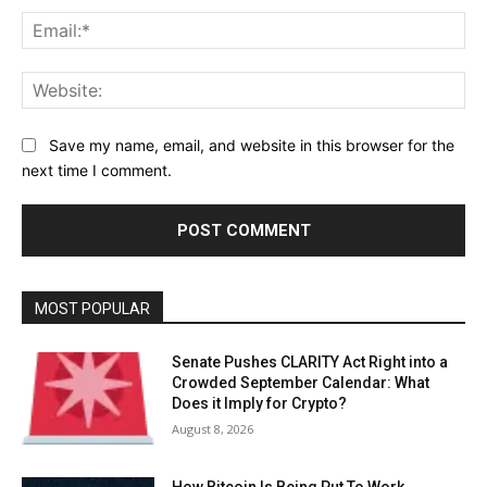
Ema
Web
Save my name, email, and website in this browser for the
next time I comment.
MOST POPULAR
Senate Pushes CLARITY Act Right into a
Crowded September Calendar: What
Does it Imply for Crypto?
August 8, 2026