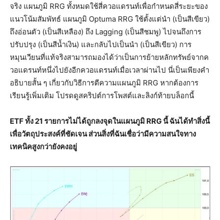
จริง แผนภูมิ RRG ทั้งหมดใช้สี่ควอแดรนท์เพื่อกำหนดสี่ระยะของ
แนวโน้มสัมพัทธ์ แผนภูมิ Optuma RRG ใช้ตั้งแต่นำ (เป็นสีเขียว)
ถึงอ่อนตัว (เป็นสีเหลือง) ถึง Lagging (เป็นสีชมพู) ไปจนถึงการ
ปรับปรุง (เป็นสีน้ำเงิน) และกลับไปเป็นนำ (เป็นสีเขียว) การ
หมุนเวียนที่แท้จริงสามารถมองได้ว่าเป็นการย้ายหลักทรัพย์จากค
วอแดรนท์หนึ่งไปยังอีกควอแดรนท์เมื่อเวลาผ่านไป นี่เป็นเพียงคำ
อธิบายสั้น ๆ เกี่ยวกับวิธีการตีความแผนภูมิ RRG หากต้องการ
เรียนรู้เพิ่มเติม โปรดดูสคริปต์การโพสต์และลิงก์ท้ายบล็อกนี้
ETF ทั้ง 21 รายการไม่ได้ถูกลงจุดในแผนภูมิ RRG นี้ ฉันได้ทำสิ่งนี้
เพื่อวัตถุประสงค์ที่ชัดเจน ส่วนสิ่งที่ฉันเชื่อว่ามีความสนใจทาง
เทคนิคสูงกว่ายังคงอยู่