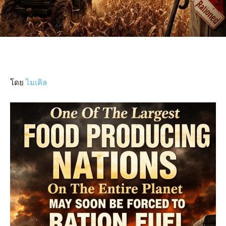
โดย
ไมเคิล