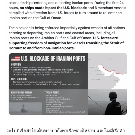
จะไม่มีเรือลำใดเดินทางมาถึงท่าเรือของอิหร่าน และไม่มีเรือลำ