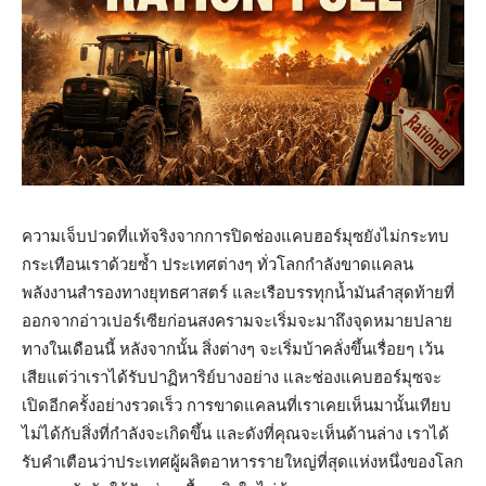
ความเจ็บปวดที่แท้จริงจากการปิดช่องแคบฮอร์มุซยังไม่กระทบ
กระเทือนเราด้วยซ้ำ ประเทศต่างๆ ทั่วโลกกำลังขาดแคลน
พลังงานสำรองทางยุทธศาสตร์ และเรือบรรทุกน้ำมันลำสุดท้ายที่
ออกจากอ่าวเปอร์เซียก่อนสงครามจะเริ่มจะมาถึงจุดหมายปลาย
ทางในเดือนนี้ หลังจากนั้น สิ่งต่างๆ จะเริ่มบ้าคลั่งขึ้นเรื่อยๆ เว้น
เสียแต่ว่าเราได้รับปาฏิหาริย์บางอย่าง และช่องแคบฮอร์มุซจะ
เปิดอีกครั้งอย่างรวดเร็ว การขาดแคลนที่เราเคยเห็นมานั้นเทียบ
ไม่ได้กับสิ่งที่กำลังจะเกิดขึ้น และดังที่คุณจะเห็นด้านล่าง เราได้
รับคำเตือนว่าประเทศผู้ผลิตอาหารรายใหญ่ที่สุดแห่งหนึ่งของโลก