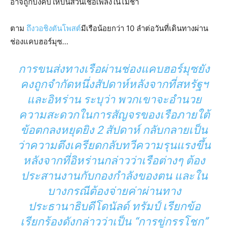
อาจถูกบังคับให้ปันส่วนเชื้อเพลิงในไม่ช้า
ตาม
ถึงวอชิงตันโพสต์
มีเรือน้อยกว่า 10 ลำต่อวันที่เดินทางผ่าน
ช่องแคบฮอร์มุซ…
การขนส่งทางเรือผ่านช่องแคบฮอร์มุซยัง
คงถูกจำกัดหนึ่งสัปดาห์หลังจากที่สหรัฐฯ
และอิหร่าน ระบุว่า พวกเขาจะอำนวย
ความสะดวกในการสัญจรของเรือภายใต้
ข้อตกลงหยุดยิง 2 สัปดาห์ กลับกลายเป็น
ว่าความตึงเครียดกลับทวีความรุนแรงขึ้น
หลังจากที่อิหร่านกล่าวว่าเรือต่างๆ ต้อง
ประสานงานกับกองกำลังของตน และใน
บางกรณีต้องจ่ายค่าผ่านทาง
ประธานาธิบดีโดนัลด์ ทรัมป์ เรียกข้อ
เรียกร้องดังกล่าวว่าเป็น “การขู่กรรโชก”