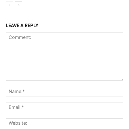
LEAVE A REPLY
Comment:
Na
Ema
Web