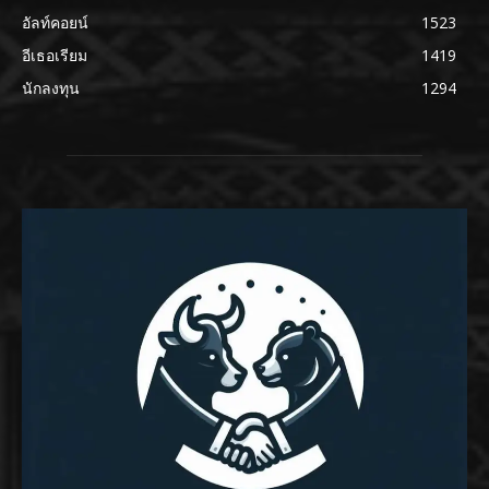
อัลท์คอยน์
1523
อีเธอเรียม
1419
นักลงทุน
1294