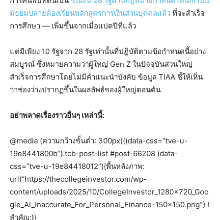
การค้นพบที่ดินเป็น
ขณะนี้ 28 รัฐผ่านกฎหมายกำหนดให้นักเรียน
มัธยมปลายต้องเรียนหลักสูตรการเงินส่วนบุคคลแล้ว
ที่จะสำเร็จ
การศึกษา — เพิ่มขึ้นจากเมื่อแปดปีที่แล้ว
แต่มีเพียง 10 รัฐจาก 28 รัฐเท่านั้นที่ปฏิบัติตามข้อกำหนดนี้อย่าง
สมบูรณ์ ซึ่งหมายความว่าผู้ใหญ่ Gen Z ในปัจจุบันส่วนใหญ่
สำเร็จการศึกษาโดยไม่มีคำแนะนำบังคับ ข้อมูล TIAA ชี้ให้เห็น
ว่าช่องว่างปรากฏขึ้นในผลลัพธ์ของผู้ใหญ่ตอนต้น
อย่าพลาดเรื่องราวอื่นๆ เหล่านี้:
@media (ความกว้างขั้นต่ำ: 300px){(data-css=”tve-u-
19e8441800b”).tcb-post-list #post-66208 (data-
css=”tve-u-19e84418012″){พื้นหลังภาพ:
url(“https://thecollegeinvestor.com/wp-
content/uploads/2025/10/CollegeInvestor_1280x720_Goo
gle_AI_Inaccurate_For_Personal_Finance-150×150.png”) !
สำคัญ;}}