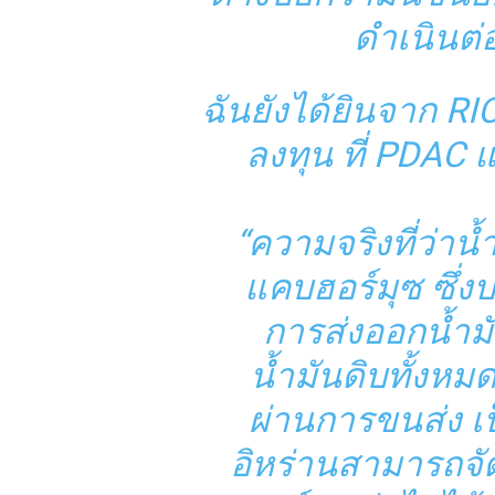
ดำเนินต
ฉันยังได้ยินจาก
RI
ลงทุน
ที่ PDAC แ
“ความจริงที่ว่าน
แคบฮอร์มุซ ซึ่
การส่งออกน้ำม
น้ำมันดิบทั้งหม
ผ่านการขนส่ง 
อิหร่านสามารถจั