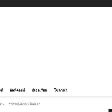
ซ์
อัลท์คอยน์
อีเธอเรียม
โซลานา
ิยม — ราคาจริงดิ่งลงหรือหลุด?