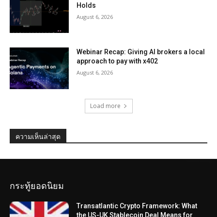
Holds
August 6, 2026
Webinar Recap: Giving AI brokers a local
approach to pay with x402
August 6, 2026
Load more
ความเห็นล่าสุด
กระทู้ยอดนิยม
Transatlantic Crypto Framework: What
the US-UK Stablecoin Deal Means for