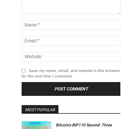
Comment:
Nam
Emai
Webs
Save my name, email, and website in this browser
for the next time I comment.
MOST POPULAR
Bitcoin’s BIP110 Second: Three