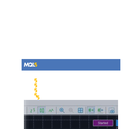
เครื่อง
https://www.mql5.com/en/market /product/157869
ถ่าย
คุณสามารถชมวิดีโอสาธิตเครื่องถ่ายเอกสารนี้ได้ที่นี่:
เอกสาร