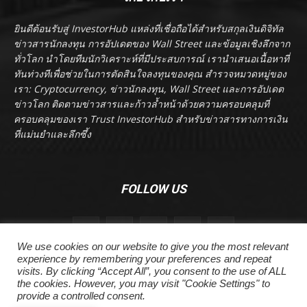
ยินดีต้อนรับสู่ InvestorHub แหล่งที่เชื่อถือได้สำหรับสกุลเงินดิจิทัล
ข่าวสารนักลงทุน การอัปเดตของ Wall Street และข้อมูลเชิงลึกจาก
ทั่วโลก นำโดยทีมนักวิเคราะห์ที่มีประสบการณ์ เรานำเสนอเนื้อหาที่
ทันท่วงทีเพื่อช่วยในการตัดสินใจลงทุนของคุณ สำรวจหมวดหมู่ของ
เรา: Cryptocurrency, ข่าวนักลงทุน, Wall Street และการอัปเดต
ข่าวโลก ติดตามข่าวสารและก้าวล้ำหน้าด้วยความครอบคลุมที่
ครอบคลุมของเรา Trust InvestorHub สำหรับข่าวสารทางการเงิน
ที่แม่นยำและลึกซึ้ง
FOLLOW US
We use cookies on our website to give you the most relevant
experience by remembering your preferences and repeat
visits. By clicking “Accept All”, you consent to the use of ALL
the cookies. However, you may visit "Cookie Settings" to
provide a controlled consent.
ลิขสิทธิ์ © ลิขสิทธิ์ 2024 investorhub.click สงวนลิขสิทธิ์