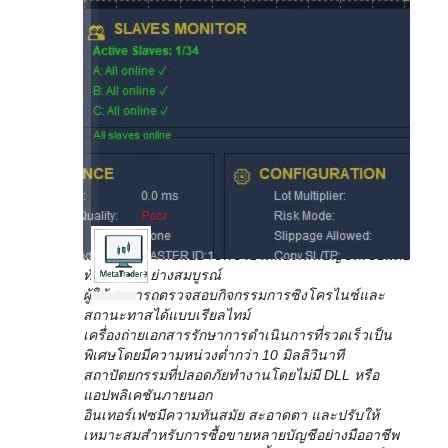
https://youtu.be/Xrkp40xgtwA?si=CENGV_25Kx_-
MT5
TkY
ถึง
เครื่องถ่ายเอกสารการค้า MT5 ถึง MT5 รองรับการ
MT5 –
กำหนดค่าหลายต้นแบบและหลายทาสอย่างสมบูรณ์
คุณสมบัตินี้ช่วยให้เทรดเดอร์สามารถจัดการบัญชีซื้อ
ขายหลายบัญชีได้อย่างมีประสิทธิภาพ
บัญชี Grasp หลายบัญชีสามารถกระจายการซื้อขายไป
ยังบัญชี Slave หลายบัญชีพร้อมกันได้
Slave แต่ละตัวสามารถกำหนดการตั้งค่าเฉพาะและ
การกำหนดลักษณะการซิงโครไนซ์ได้
ระบบนี้เหมาะสำหรับผู้จัดการบัญชี ผู้ให้บริการ
สัญญาณ และเทรดเดอร์ที่เป็นบริษัทจดทะเบียน
แดชบอร์ดระดับมืออาชีพช่วยให้มองเห็นบัญชีที่เชื่อมต่อ
ทั้งหมดได้อย่างสมบูรณ์
ผู้ใช้สามารถตรวจสอบกิจกรรมการซิงโครไนซ์และ
สถานะทาสได้แบบเรียลไทม์
เครื่องถ่ายเอกสารรักษาการดำเนินการที่รวดเร็วเป็น
พิเศษโดยมีความหน่วงต่ำกว่า 10 มิลลิวินาที
สถาปัตยกรรมที่ปลอดภัยทำงานโดยไม่มี DLL หรือ
แอปพลิเคชันภายนอก
อินเทอร์เฟซมีความทันสมัย ​​สะอาดตา และปรับให้
เหมาะสมสำหรับการซื้อขายหลายบัญชีอย่างมืออาชีพ