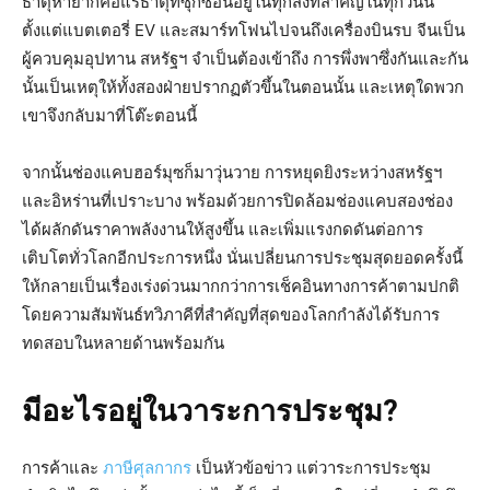
ธาตุหายากคือแร่ธาตุที่ซุกซ่อนอยู่ในทุกสิ่งที่สำคัญในทุกวันนี้
ตั้งแต่แบตเตอรี่ EV และสมาร์ทโฟนไปจนถึงเครื่องบินรบ จีนเป็น
ผู้ควบคุมอุปทาน สหรัฐฯ จำเป็นต้องเข้าถึง การพึ่งพาซึ่งกันและกัน
นั้นเป็นเหตุให้ทั้งสองฝ่ายปรากฏตัวขึ้นในตอนนั้น และเหตุใดพวก
เขาจึงกลับมาที่โต๊ะตอนนี้
จากนั้นช่องแคบฮอร์มุซก็มาวุ่นวาย การหยุดยิงระหว่างสหรัฐฯ
และอิหร่านที่เปราะบาง พร้อมด้วยการปิดล้อมช่องแคบสองช่อง
ได้ผลักดันราคาพลังงานให้สูงขึ้น และเพิ่มแรงกดดันต่อการ
เติบโตทั่วโลกอีกประการหนึ่ง นั่นเปลี่ยนการประชุมสุดยอดครั้งนี้
ให้กลายเป็นเรื่องเร่งด่วนมากกว่าการเช็คอินทางการค้าตามปกติ
โดยความสัมพันธ์ทวิภาคีที่สำคัญที่สุดของโลกกำลังได้รับการ
ทดสอบในหลายด้านพร้อมกัน
มีอะไรอยู่ในวาระการประชุม?
การค้าและ
ภาษีศุลกากร
เป็นหัวข้อข่าว แต่วาระการประชุม