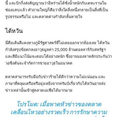
นี้ และปักกิ่งส่งสัญญาณว่าอิหร่านได้ชั่งน้ำหนักกับเตหะรานใน
ช่องแคบแล้ว คำถามใหญ่ก็คือว่าสิ่งใดสิ่งหนึ่งกลายเป็นสิ่งที่เป็น
รูปธรรมหรือไม่ และตลาดต่างกำลังกลั้นหายใจ
ไต้หวัน
นี่คือเส้นสีแดงทางภูมิรัฐศาสตร์ที่ไม่เคยออกจากห้องเลย ไต้หวัน
กำลังสรุปข้อตกลงอาวุธมูลค่า 25,000 ล้านดอลลาร์กับสหรัฐฯ
และสีมีแนวโน้มจะตอบโต้อย่างหนัก ซึ่งอาจมองหาหลักประกันว่า
วอชิงตันจะจำกัดการขายอาวุธในอนาคต
ตลาดสามารถรับมือกับข่าวร้ายได้ดีกว่าความไม่แน่นอน และ
ภาษาที่คลุมเครือหรือยุ่งเหยิงจากทรัมป์เกี่ยวกับไต้หวันอาจส่ง
ข่าวเหล่านั้นเข้าสู่ตลาดเอเชียได้มากมาย
โปรโมต: เมื่อพาดหัวข่าวของตลาด
เคลื่อนไหวอย่างรวดเร็ว การรักษาความ