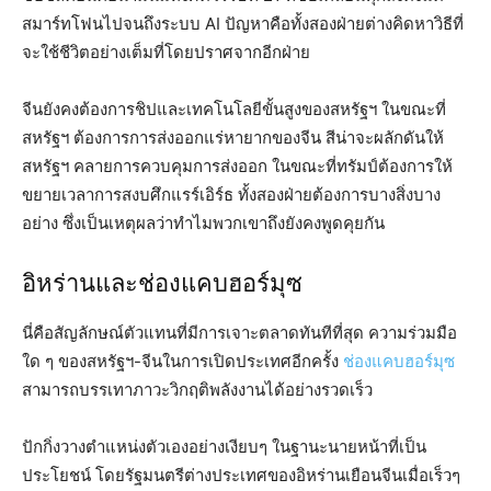
สมาร์ทโฟนไปจนถึงระบบ AI ปัญหาคือทั้งสองฝ่ายต่างคิดหาวิธีที่
จะใช้ชีวิตอย่างเต็มที่โดยปราศจากอีกฝ่าย
จีนยังคงต้องการชิปและเทคโนโลยีขั้นสูงของสหรัฐฯ ในขณะที่
สหรัฐฯ ต้องการการส่งออกแร่หายากของจีน สีน่าจะผลักดันให้
สหรัฐฯ คลายการควบคุมการส่งออก ในขณะที่ทรัมป์ต้องการให้
ขยายเวลาการสงบศึกแรร์เอิร์ธ ทั้งสองฝ่ายต้องการบางสิ่งบาง
อย่าง ซึ่งเป็นเหตุผลว่าทำไมพวกเขาถึงยังคงพูดคุยกัน
อิหร่านและช่องแคบฮอร์มุซ
นี่คือสัญลักษณ์ตัวแทนที่มีการเจาะตลาดทันทีที่สุด ความร่วมมือ
ใด ๆ ของสหรัฐฯ-จีนในการเปิดประเทศอีกครั้ง
ช่องแคบฮอร์มุซ
สามารถบรรเทาภาวะวิกฤติพลังงานได้อย่างรวดเร็ว
ปักกิ่งวางตำแหน่งตัวเองอย่างเงียบๆ ในฐานะนายหน้าที่เป็น
ประโยชน์ โดยรัฐมนตรีต่างประเทศของอิหร่านเยือนจีนเมื่อเร็วๆ