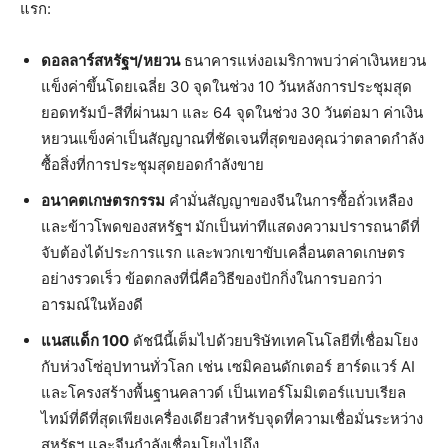
แรก:
ดอลลาร์สหรัฐฯ/หยวน
ธนาคารแห่งอเมริกาพบว่าค่าเงินหยวน
แข็งค่าขึ้นโดยเฉลี่ย 30 จุดในช่วง 10 วันหลังการประชุมสุด
ยอดทรัมป์-สีที่ผ่านมา และ 64 จุดในช่วง 30 วันต่อมา ค่าเงิน
หยวนแข็งค่าเป็นสัญญาณที่ชัดเจนที่สุดของคุณว่าตลาดกำลัง
ซื้อสิ่งที่การประชุมสุดยอดกำลังขาย
อนาคตเกษตรกรรม
คำมั่นสัญญาของจีนในการซื้อถั่วเหลือง
และข้าวโพดของสหรัฐฯ มักเป็นท่าทีแสดงความปรารถนาดีที่
จับต้องได้ประการแรก และพวกเขาขับเคลื่อนตลาดเกษตร
อย่างรวดเร็ว ข้อตกลงที่นี่คือวิธีของปักกิ่งในการบอกว่า
อารมณ์ในห้องดี
แนสแด็ก 100
ดัชนีนี้เต็มไปด้วยบริษัทเทคโนโลยีที่เชื่อมโยง
กับห่วงโซ่อุปทานทั่วโลก เช่น เซมิคอนดักเตอร์ ฮาร์ดแวร์ AI
และโครงสร้างพื้นฐานคลาวด์ เป็นเทอร์โมมิเตอร์แบบเรียล
ไทม์ที่ดีที่สุดเพียงเครื่องเดียวสำหรับจุดที่ความเชื่อมั่นระหว่าง
สหรัฐฯ และจีนกำลังเชื่อมโยงไปถึง