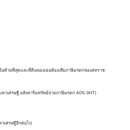
รในท้ายที่สุดและที่ดินของเธอต้องเสียภาษีมรดกของสหราช
องมหาเศรษฐี อสังหาริมทรัพย์จ่ายภาษีมรดก 40% (IHT)
มหาเศรษฐีอีกต่อไป