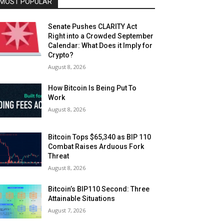
MOST POPULAR
Senate Pushes CLARITY Act
Right into a Crowded September
Calendar: What Does it Imply for
Crypto?
August 8, 2026
How Bitcoin Is Being Put To
Work
August 8, 2026
Bitcoin Tops $65,340 as BIP 110
Combat Raises Arduous Fork
Threat
August 8, 2026
Bitcoin’s BIP110 Second: Three
Attainable Situations
August 7, 2026