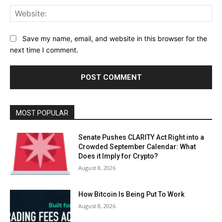
Web
Save my name, email, and website in this browser for the
next time I comment.
MOST POPULAR
Senate Pushes CLARITY Act Right into a
Crowded September Calendar: What
Does it Imply for Crypto?
August 8, 2026
How Bitcoin Is Being Put To Work
August 8, 2026