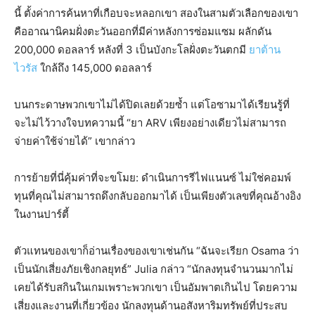
นี้
ตั้งค่าการค้นหาที่เกือบจะหลอกเขา
สองในสามตัวเลือกของเขา
คืออาณานิคมฝั่งตะวันออกที่มีค่าหลังการซ่อมแซม
ผลักดัน
200,000 ดอลลาร์
หลังที่ 3 เป็นบังกะโลฝั่งตะวันตกมี
ยาต้าน
ไวรัส
ใกล้ถึง 145,000 ดอลลาร์
บนกระดาษพวกเขาไม่ได้ปิดเลยด้วยซ้ำ แต่โอซามาได้เรียนรู้ที่
จะไม่ไว้วางใจบทความนี้ “ยา ARV เพียงอย่างเดียวไม่สามารถ
จ่ายค่าใช้จ่ายได้” เขากล่าว
การย้ายที่นี่คุ้มค่าที่จะขโมย: ดำเนินการรีไฟแนนซ์ ไม่ใช่คอมพ์
ทุนที่คุณไม่สามารถดึงกลับออกมาได้ เป็นเพียงตัวเลขที่คุณอ้างอิง
ในงานปาร์ตี้
ตัวแทนของเขาก็อ่านเรื่องของเขาเช่นกัน “ฉันจะเรียก Osama ว่า
เป็นนักเสี่ยงภัยเชิงกลยุทธ์” Julia กล่าว “นักลงทุนจำนวนมากไม่
เคยได้รับสกินในเกมเพราะพวกเขา
เป็นอัมพาตเกินไป
โดยความ
เสี่ยงและงานที่เกี่ยวข้อง นักลงทุนด้านอสังหาริมทรัพย์ที่ประสบ