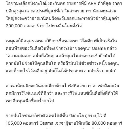
โอซามะเลือกบังกะโลฝั่งตะวันตก รายการที่มี ARV ต่ำที่สุด ราคา
ปลีกสูงสุด และสเปรดที่ดูแย่ที่สุดในสามรายการ นักลงทุนส่วน
ใหญ่คงจะคว้าอาณานิคมฝั่งตะวันออกและพาดหัวข่าวหุ้นมูลค่า
200,000 ดอลลาร์ เขาไปทางอื่นโดยตั้งใจ
เหตุผลก็คือจุดรวมของวิธีการซื้อของเขา “สิ่งเดียวที่เป็นจริงใน
ตอนท้ายของวันคือเงินที่จะเข้ากระเป๋าของคุณ” Osama กล่าว
“ความเสมอภาคนั้นยิ่งใหญ่ แต่ถ้าคุณไม่สามารถเข้าถึงมันได้
หากมันไม่ช่วยให้คุณเติบโต หรือถ้ามันไม่ช่วยชำระหนี้ของคุณ
และทิ้งอะไรไว้เหลืออยู่ มันก็ไม่ได้ประสบความสำเร็จมากนัก”
อาณานิคมฝั่งตะวันออกมียาต้านไวรัสที่สวยกว่า ค่าเช่าฝั่งตะวัน
ตกมีการรีไฟแนนซ์ที่ดีกว่า และการรีไฟแนนซ์นั้นคือสิ่งที่ทำให้
เขาคืนทุนเพื่อซื้อครั้งต่อไป
จากนั้นโอซามาก็ทำตัวเลขได้ดีขึ้น บังกะโล
ถูกระบุไว้
ที่
105,000 ดอลลาร์ Osama เจรจาผู้ขายให้เหลือ 80,000 ดอลลาร์