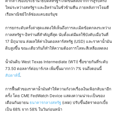
คำกล่าวของประธานาธิบดีสหรัฐฯ เกิดขึ้นหลังจากการสู้รบครั้ง
ใหม่ระหว่างสหรัฐฯ และอิหร่านในชั่วข้ามคืน ภายหลังการโจมตี
เรือพาณิชย์ใกล้ช่องแคบฮอร์มุซ
การยกระดับครั้งล่าสุดแสดงให้เห็นถึงการละเมิดข้อตกลงระหว่าง
กาลสหรัฐฯ-อิหร่านที่สำคัญที่สุด นับตั้งแต่มีผลใช้บังคับเมื่อวันที่
17 มิถุนายน ส่งผลให้ค่าเงินดอลลาร์สหรัฐ (USD) และราคาน้ำมัน
ดิบสูงขึ้น ขณะเดียวกันก็ทำให้ความต้องการโลหะสีเหลืองลดลง
น้ำมันดิบ West Texas Intermediate (WTI) ซื้อขายกันที่ระดับ
73.50 ดอลลาร์ต่อบาร์เรล เพิ่มขึ้นมากกว่า 7% จนถึงตอนนี้
สัปดาห์นี้
.
การฟื้นตัวของราคาน้ำมันทำให้ความกังวลเรื่องเงินเฟ้อกลับมาอีก
ครั้ง โดย CME FedWatch Device แสดงความน่าจะเป็นของ
เดือนกันยายน
ธนาคารกลางสหรัฐ
(เฟด) ปรับขึ้นอัตราดอกเบี้ย
เป็น 68% จาก 58% ในวันก่อนหน้า