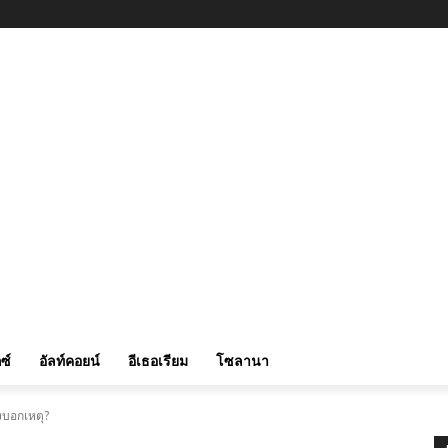
ซ์
อัลท์คอยน์
อีเธอเรียม
โซลานา
งบอกเหตุ?