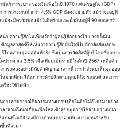
้ำมัน/การระบาดของเงินเฟ้อในปี 1970 แต่เศรษฐกิจ (GDP)
 การว่างงานต่ำกว่า 4.5% GDP ยังคงขยายตัว แม้ว่าจะอยู่ที่
ม้จะมีความขัดแย้งในอิหร่านและน้ำมันอยู่ที่ 90 ดอลลาร์
 ความรู้สึกไม่เพียงวัดว่าผู้คนรู้สึกอย่างไร บางครั้งมัน
ล่าสุดชี้ให้เห็นว่าความรู้สึกมั่นใจที่ไม่ดีกำลังส่งผลกระ
ภคส่วนบุคคลที่แท้จริง ซึ่งเป็นการวัดสิ่งที่ผู้บริโภคซื้ออย่าง
บโตประมาณ 3.5% เมื่อเทียบเป็นรายปีในต้นปี 2567 เหลือต่ำ
็นการลดลงอย่างมีนัยสำคัญ นอกจากนี้ เรากำลังพบเห็นจุดอ่อน
อมั่นมากที่สุด ได้แก่ การค้าปลีกตามดุลยพินิจ รถยนต์ และการ
ะเครื่องใช้ไฟฟ้า
งในการคาดการณ์กิจกรรมทางเศรษฐกิจในอีกไม่กี่ไตรมาสข้าง
้เวลาสามถึงหกเดือนเพื่อไหลเข้าสู่ข้อมูลการใช้จ่ายอย่างหนัก
ชิแกนที่ไม่ดียังคงมีการกำหนดราคาเพียงบางส่วนสำหรับ
ึ้นที่จะมา