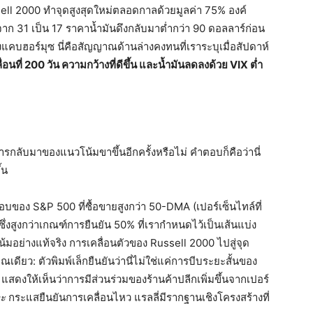
sell 2000 ทำจุดสูงสุดใหม่ตลอดกาลด้วยมูลค่า 75%
องค์
จาก 31 เป็น 17 ราคาน้ำมันดึงกลับมาต่ำกว่า 90 ดอลลาร์ก่อน
องแคบฮอร์มุซ นี่คือสัญญาณด้านล่างคงทนที่เราระบุเมื่อสัปดาห์
ื่อนที่ 200 วัน ความกว้างที่ดีขึ้น และน้ำมันลดลงด้วย VIX ต่ำ
การกลับมาของแนวโน้มขาขึ้นอีกครั้งหรือไม่ คำตอบก็คือว่านี่
้น
อบของ S&P 500 ที่ซื้อขายสูงกว่า 50-DMA (เปอร์เซ็นไทล์ที่
ซึ่งสูงกว่าเกณฑ์การยืนยัน 50% ที่เรากำหนดไว้เป็นเส้นแบ่ง
อย่างแท้จริง การเคลื่อนตัวของ Russell 2000 ไปสู่จุด
ียว: ตัวพิมพ์เล็กยืนยันว่านี่ไม่ใช่แค่การบีบระยะสั้นของ
สดงให้เห็นว่าการมีส่วนร่วมของร้านค้าปลีกเพิ่มขึ้นจากเปอร์
ะ
กระแสยืนยันการเคลื่อนไหว แรลลี่มีรากฐานเชิงโครงสร้างที่