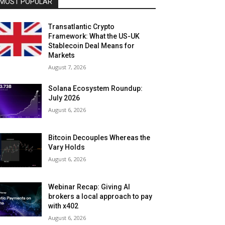
MOST POPULAR
Transatlantic Crypto
Framework: What the US-UK
Stablecoin Deal Means for
Markets
August 7, 2026
Solana Ecosystem Roundup:
July 2026
August 6, 2026
Bitcoin Decouples Whereas the
Vary Holds
August 6, 2026
Webinar Recap: Giving AI
brokers a local approach to pay
with x402
August 6, 2026