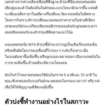
แตกต่างจากค่าเฉลี่ยเคลื่อนที่พื้นฐาน ตัวบ่งชี้นี้จะตอบสนองต่อ
เสียงสูงและต่ำในท้องถิ่นในลักษณะแบบไดนามิกมากขึ้น แทนที่
จะเพียงเฉลี่ยราคาในอดีต เครื่องมือจะวัดแรงกดดันในทิศทาง
โดยการวิเคราะห์การเปลี่ยนแปลงของราคาภายในช่วงที่เลือก
เทรดเดอร์มักจะเปรียบเทียบพฤติกรรมของมันกับลูกผสมระหว่า
งออสซิลเลเตอร์และตัวกรองที่ติดตามแนวโน้ม
บนแพลตฟอร์ม MT4 ตัวบ่งชี้มักจะปรากฏเป็นเส้นเรียบสองเส้น
หรือคลื่นฮิสโตแกรมเคลื่อนที่ไปรอบ ๆ ระดับกึ่งกลาง เมื่อ
โมเมนตัมขาขึ้นเพิ่มขึ้น คลื่นลูกบนจะขยายออก เมื่อแรงกดดันใน
การขายเพิ่มขึ้น ด้านหมีจะมีความโดดเด่น
นักเก็งกำไรหลายคนชอบใช้มันในกราฟ 5 นาทีและ 15 นาที ใน
ขณะที่เทรดเดอร์แบบสวิงมักจะทดสอบในกรอบเวลา H1 หรือ H4
เพื่อให้ได้สัญญาณที่ชัดเจนยิ่งขึ้น
ตัวบ่งชี้ทำงานอย่างไรในสภาวะ