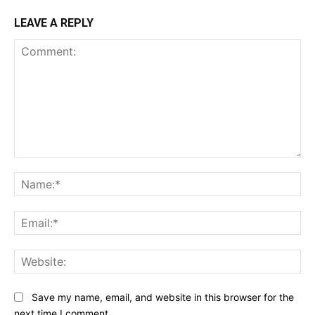
LEAVE A REPLY
Comment:
Na
Ema
Web
Save my name, email, and website in this browser for the
next time I comment.