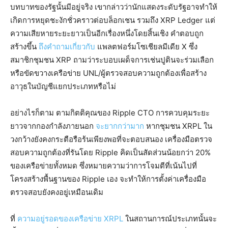
บทบาทของรัฐนั้นมีอยู่จริง เขากล่าวว่านักแสดงระดับรัฐอาจทำให้
เกิดการหยุดชะงักชั่วคราวต่อบล็อกเชน รวมถึง XRP Ledger แต่
ความเสียหายระยะยาวเป็นอีกเรื่องหนึ่งโดยสิ้นเชิง คำตอบถูก
สร้างขึ้น
ถึงคำถามเกี่ยวกับ
แพลตฟอร์มโซเชียลมีเดีย X ซึ่ง
สมาชิกชุมชน XRP ถามว่าระบอบเผด็จการเช่นปูตินจะร่วมเลือก
หรือขัดขวางเครือข่าย UNL/ผู้ตรวจสอบความถูกต้องเพื่อสร้าง
อาวุธในบัญชีแยกประเภทหรือไม่
อย่างไรก็ตาม ตามกิตติคุณของ Ripple CTO การควบคุมระยะ
ยาวจากกองกำลังภายนอก
จะยากกว่ามาก
หากชุมชน XRPL ใน
วงกว้างยังคงกระตือรือร้นเพียงพอที่จะตอบสนอง เครื่องมือตรวจ
สอบความถูกต้องที่รันโดย Ripple คิดเป็นสัดส่วนน้อยกว่า 20%
ของเครือข่ายทั้งหมด ซึ่งหมายความว่าการโจมตีที่เน้นไปที่
โครงสร้างพื้นฐานของ Ripple เอง จะทำให้การตั้งค่าเครื่องมือ
ตรวจสอบยังคงอยู่เหมือนเดิม
ที่
ความอยู่รอดของเครือข่าย XRPL
ในสถานการณ์ประเภทนั้นจะ