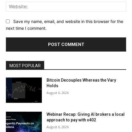
Web
Save my name, email, and website in this browser for the
next time I comment.
MOST POPULAR
Bitcoin Decouples Whereas the Vary
Holds
August 6, 2026
Webinar Recap: Giving AI brokers a local
approach to pay with x402
August 6, 2026