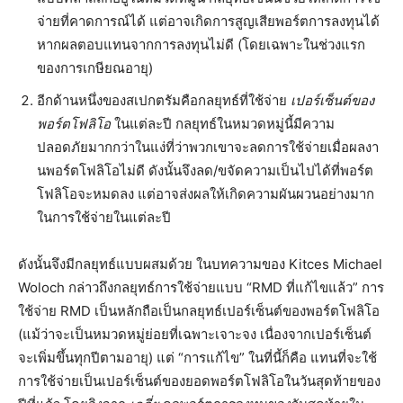
จ่ายที่คาดการณ์ได้ แต่อาจเกิดการสูญเสียพอร์ตการลงทุนได้
หากผลตอบแทนจากการลงทุนไม่ดี (โดยเฉพาะในช่วงแรก
ของการเกษียณอายุ)
อีกด้านหนึ่งของสเปกตรัมคือกลยุทธ์ที่ใช้จ่าย
เปอร์เซ็นต์ของ
พอร์ตโฟลิโอ
ในแต่ละปี กลยุทธ์ในหมวดหมู่นี้มีความ
ปลอดภัยมากกว่าในแง่ที่ว่าพวกเขาจะลดการใช้จ่ายเมื่อผลงา
นพอร์ตโฟลิโอไม่ดี ดังนั้นจึงลด/ขจัดความเป็นไปได้ที่พอร์ต
โฟลิโอจะหมดลง แต่อาจส่งผลให้เกิดความผันผวนอย่างมาก
ในการใช้จ่ายในแต่ละปี
ดังนั้นจึงมีกลยุทธ์แบบผสมด้วย ในบทความของ Kitces Michael
Woloch กล่าวถึงกลยุทธ์การใช้จ่ายแบบ “RMD ที่แก้ไขแล้ว” การ
ใช้จ่าย RMD เป็นหลักถือเป็นกลยุทธ์เปอร์เซ็นต์ของพอร์ตโฟลิโอ
(แม้ว่าจะเป็นหมวดหมู่ย่อยที่เฉพาะเจาะจง เนื่องจากเปอร์เซ็นต์
จะเพิ่มขึ้นทุกปีตามอายุ) แต่ “การแก้ไข” ในที่นี้ก็คือ แทนที่จะใช้
การใช้จ่ายเป็นเปอร์เซ็นต์ของยอดพอร์ตโฟลิโอในวันสุดท้ายของ