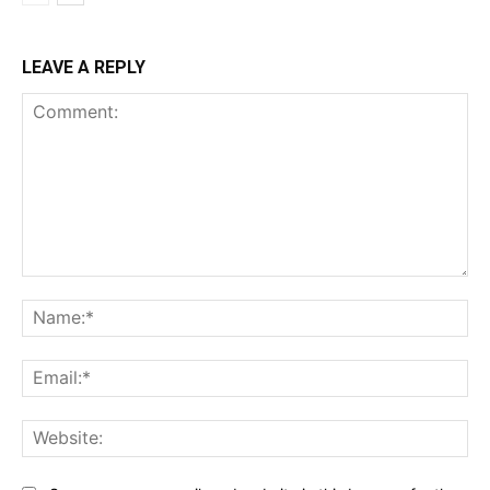
LEAVE A REPLY
Comment:
Na
Ema
Web