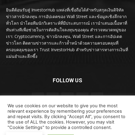
ยินดีต้อนรับสู่ InvestorHub แหล่งที่เชื่อถือได้สำหรับสกุลเงินดิจิทัล
ข่าวสารนักลงทุน การอัปเดตของ Wall Street และข้อมูลเชิงลึกจาก
ทั่วโลก นำโดยทีมนักวิเคราะห์ที่มีประสบการณ์ เรานำเสนอเนื้อหาที่
ทันท่วงทีเพื่อช่วยในการตัดสินใจลงทุนของคุณ สำรวจหมวดหมู่ของ
เรา: Cryptocurrency, ข่าวนักลงทุน, Wall Street และการอัปเดต
ข่าวโลก ติดตามข่าวสารและก้าวล้ำหน้าด้วยความครอบคลุมที่
ครอบคลุมของเรา Trust InvestorHub สำหรับข่าวสารทางการเงินที่
แม่นยำและลึกซึ้ง
FOLLOW US
We use cookies on our website to give you the most
relevant experience by remembering your preferences
and repeat visits. By clicking “Accept All”, you consent to
the use of ALL the cookies. However, you may visit
"Cookie Settings" to provide a controlled consent.
ลิขสิทธิ์ © ลิขสิทธิ์ 2024 investorhub.click สงวนลิขสิทธิ์