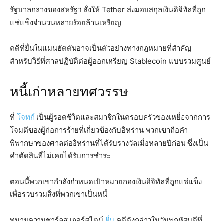
รัฐบาลกลางของสหรัฐฯ สั่งให้ Tether ส่งมอบสกุลเงินดิจิทัลที่ถูก
แช่แข็งจำนวนหลายร้อยล้านเหรียญ
คดีที่ยื่นในแมนฮัตตันอาจเป็นตัวอย่างทางกฎหมายที่สำคัญ
สำหรับวิธีที่ศาลปฏิบัติต่อผู้ออกเหรียญ Stablecoin แบบรวมศูนย์
หนี้เก่าหลายทศวรรษ
ที่
โจทก์
เป็นผู้รอดชีวิตและสมาชิกในครอบครัวของเหยื่อจากการ
โจมตีของผู้ก่อการร้ายที่เกี่ยวข้องกับอิหร่าน พวกเขาถือคำ
พิพากษาของศาลต่ออิหร่านที่ได้รับรางวัลเมื่อหลายปีก่อน ซึ่งเป็น
คำตัดสินที่ไม่เคยได้รับการชำระ
ตอนนี้พวกเขากำลังกำหนดเป้าหมายกองเงินดิจิทัลที่ถูกแช่แข็ง
เพื่อรวบรวมสิ่งที่พวกเขาเป็นหนี้
ทนายความชาร์ลส เกอร์สไตน์
ยื่น
คดีดังกล่าวในวันพฤหัสบดีที่