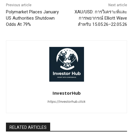
Previous article
Next article
Polymarket Places January
XAU/USD: การวิเคราะห์และ
US Authorities Shutdown
การพยากรณ์ Elliott Wave
Odds At 79%
สำหรับ 15.05.26–22.05.26
InvestorHub
https://investorhub.click
RELATED ARTICLES