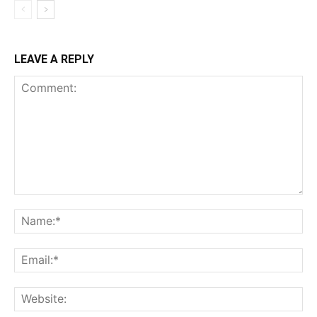
LEAVE A REPLY
Comment:
Na
Ema
Web