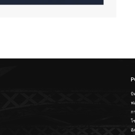
P
บิ
ฟอ
กา
โ
อั