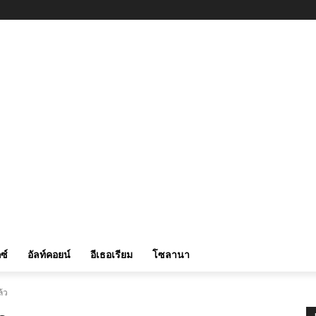
ซ์
อัลท์คอยน์
อีเธอเรียม
โซลานา
้ว