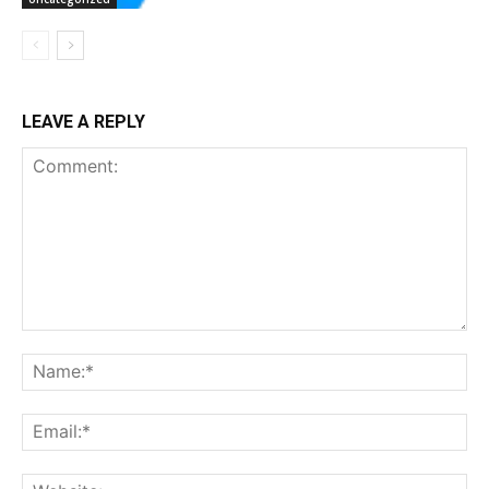
LEAVE A REPLY
Comment:
Na
Ema
Web