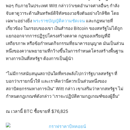
พอๆ กับภายในประเทศ Witt กล่าวว่าเขตอำนาจศาลอื่นๆ กำลัง
จับตาดูวาระด้านสินทรัพย์ดิจิทัลของวอชิงตันอย่างใกล้ชิด โดย
เฉพาะอย่างยิ่ง
พระราชบัญญัติความชัดเจน
และกฎหมายที่
เกี่ยวข้อง ในกรอบของเขา เงินสำรอง Bitcoin ของสหรัฐไม่ได้ถูก
แยกออกจากการปฏิรูปโครงสร้างตลาด กฎของเหรียญที่มี
เสถียรภาพ หรือข้อกำหนดกิจกรรมที่ธนาคารอนุญาต มันเป็นส่วน
หนึ่งของความพยายามที่กว้างขึ้นในการกำหนดโครงสร้างพื้นฐาน
ทางการเงินที่สหรัฐฯ ต้องการเป็นผู้นำ
“ไม่มีการสนับสนุนสถาบันใดที่ทรงพลังไปกว่ารัฐบาลสหรัฐฯ ที่
บอกว่าเรายกนิ้วให้ และเราคิดว่านี่ควรเป็นส่วนหนึ่งของ
สถาปัตยกรรมทางการเงิน” Witt กล่าว เขาเสริมว่าหากสหรัฐฯ ไม่
กำหนดกฎเกณฑ์ดังกล่าว “เราจะปฏิบัติตามกฎเกณฑ์ของผู้อื่น”
ณ เวลานี้ BTC ซื้อขายที่ $76,825