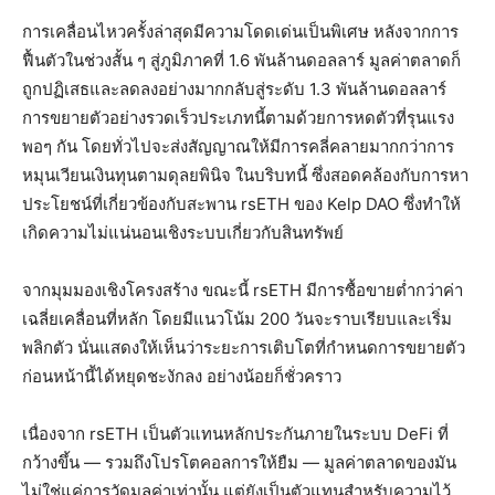
การเคลื่อนไหวครั้งล่าสุดมีความโดดเด่นเป็นพิเศษ หลังจากการ
ฟื้นตัวในช่วงสั้น ๆ สู่ภูมิภาคที่ 1.6 พันล้านดอลลาร์ มูลค่าตลาดก็
ถูกปฏิเสธและลดลงอย่างมากกลับสู่ระดับ 1.3 พันล้านดอลลาร์
การขยายตัวอย่างรวดเร็วประเภทนี้ตามด้วยการหดตัวที่รุนแรง
พอๆ กัน โดยทั่วไปจะส่งสัญญาณให้มีการคลี่คลายมากกว่าการ
หมุนเวียนเงินทุนตามดุลยพินิจ ในบริบทนี้ ซึ่งสอดคล้องกับการหา
ประโยชน์ที่เกี่ยวข้องกับสะพาน rsETH ของ Kelp DAO ซึ่งทำให้
เกิดความไม่แน่นอนเชิงระบบเกี่ยวกับสินทรัพย์
จากมุมมองเชิงโครงสร้าง ขณะนี้ rsETH มีการซื้อขายต่ำกว่าค่า
เฉลี่ยเคลื่อนที่หลัก โดยมีแนวโน้ม 200 วันจะราบเรียบและเริ่ม
พลิกตัว นั่นแสดงให้เห็นว่าระยะการเติบโตที่กำหนดการขยายตัว
ก่อนหน้านี้ได้หยุดชะงักลง อย่างน้อยก็ชั่วคราว
เนื่องจาก rsETH เป็นตัวแทนหลักประกันภายในระบบ DeFi ที่
กว้างขึ้น — รวมถึงโปรโตคอลการให้ยืม — มูลค่าตลาดของมัน
ไม่ใช่แค่การวัดมูลค่าเท่านั้น แต่ยังเป็นตัวแทนสำหรับความไว้