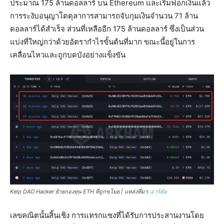
ประมาณ 175 ล้านดอลลาร์ บน Ethereum และเริ่มฟอกเงินแล้ว
การระงับอนุญาโตตุลาการสามารถจับกุมเงินจำนวน 71 ล้าน
ดอลลาร์ได้สำเร็จ ส่วนที่เหลืออีก 175 ล้านดอลลาร์ ซึ่งเป็นส่วน
แบ่งที่ใหญ่กว่าด้วยอัตรากำไรขั้นต้นที่มาก ขณะนี้อยู่ในการ
เคลื่อนไหวและถูกบดบังอย่างแข็งขัน
Kelp DAO Hacker ย้ายกองทุน ETH ที่ถูกขโมย | แหล่งที่มา:
อาร์คัม
เลขคณิตนั้นสิ้นเชิง การแทรกแซงที่ได้รับการประสานงานโดย