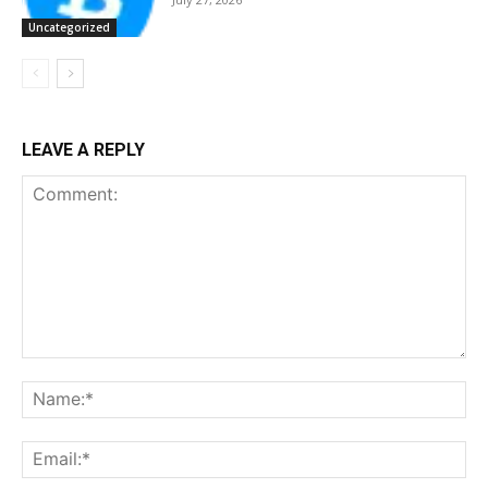
Uncategorized
LEAVE A REPLY
Comment:
Na
Ema