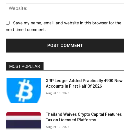
Web
Save my name, email, and website in this browser for the
next time I comment.
MOST POPULAR
XRP Ledger Added Practically 490K New
Accounts In First Half Of 2026
August 10, 2026
Thailand Waives Crypto Capital Features
Tax on Licensed Platforms
August 10, 2026