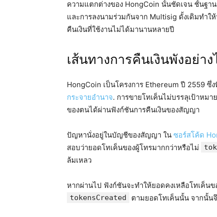
ความแตกต่างของ HongCoin นั้นชัดเจน ชั้นฐานขอ
และการลงนามร่วมกันจาก Multisig ดั้งเดิมทำให้นั
คืนเงินที่ใช้งานไม่ได้มานานหลายปี
เส้นทางการคืนเงินพังอย่าง
HongCoin เป็นโครงการ Ethereum ปี 2559 ซึ่งพื
กระจายอำนาจ
. การขายโทเค็นไม่บรรลุเป้าหมา
ของตนได้ผ่านฟังก์ชันการคืนเงินของสัญญา
ปัญหานั่งอยู่ในบัญชีของสัญญา ใน
ซอร์สโค้ด H
สอบว่ายอดโทเค็นของผู้โทรมากกว่าหรือไม่
tok
ล้มเหลว
หากผ่านไป ฟังก์ชันจะทำให้ยอดคงเหลือโทเค็นของผู
tokensCreated
ตามยอดโทเค็นนั้น จากนั้นจึง