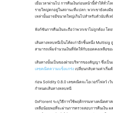
เมื่อเวลาผ่านไป การคืนเงินก่อนหน้านี้ทำให้ทั่ว
รายใหญ่ตกอยู่ในสถานะที่แปลก: พวกเขายังคงมียอด
เหล่านั้นอาจมีขนาดใหญ่เกินไปสำหรับตัวนับที่เห
ฟังก์ชันการคืนเงินจะถือว่าพวกเขาไม่ถูกต้อง โดย
เส้นทางหลบหนีเป็นโค้ดเก่าอีกชิ้นหนึ่ง Multisig 
สามารถเพิ่มจำนวนเงินที่จัดให้กับยอดคงเหลือของ
เส้นทางนั้นเป็นของฝ่ายบริหารของสัญญา ซึ่งเป็นเห
เลขคณิตความแข็งแกร่ง
เปลี่ยนกลับตามค่าเริ่มต้
ก่อน Solidity 0.8.0 เลขคณิตจะโอเวอร์โฟลว์ เ
กำหนดเส้นทางหลบหนี
0xFlorent ระบุวิธีการใช้พฤติกรรมทางคณิตศาสตร์
เหลือน้อยพอที่จะผ่านการตรวจสอบการคืนเงิน ผลลัพ