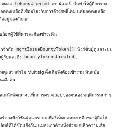
โลกลดลง
tokensCreated
เคาน์เตอร์. นั่นทำให้ผู้ถือครอง
คงเหลือที่เชื่อมโยงกับการอ้างสิทธิ์เดิม แต่ยอดคงเหลือ
ลืออยู่ของสัญญา
บล็อกผู้ใช้ที่ควรจะต้องชำระคืน
ถูกจำกัด
mgmtIssueBountyToken()
ฟังก์ชั่นผู้ดูแลระบบ
ผู้รับและถึง
bountyTokensCreated
.
ตุผลว่าทำไม Multisig ดั้งเดิมจึงต้องเข้าร่วม ทันสมัย
นเมื่อล้น
ว้นแต่นักพัฒนาจะเพิ่มการตรวจสอบของตนเอง พฤติกรรมเก่าๆ
ของฟังก์ชันผู้ดูแลระบบเพื่อรีเซ็ตยอดคงเหลือของผู้ถือให้
ธ์ที่ได้ขัดแย้งกัน: แมลงเก่าตัวหนึ่งช่วยยกเลิกความเสีย