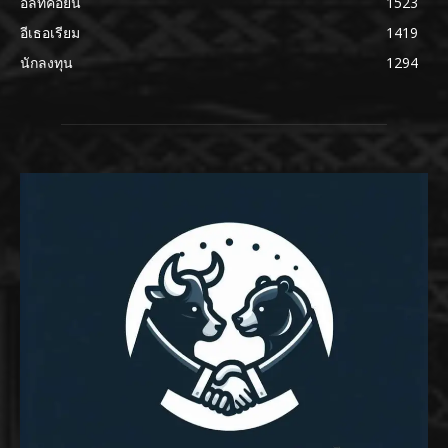
อัลท์คอยน์
1523
อีเธอเรียม
1419
นักลงทุน
1294