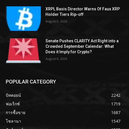
XRPL Basis Director Warns Of Faux XRP
Holder Tiers Rip-off
August 9, 2026
Senate Pushes CLARITY Act Right into a
Crowded September Calendar: What
Does it Imply for Crypto?
August 8, 2026
POPULAR CATEGORY
บิทคอยน์
2242
ฟอเร็กซ์
1719
การซื้อขาย
1687
โซลานา
1547