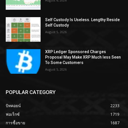
August 6, 2026
Self Custody Is Useless. Lengthy Reside
Self Custody
August 5, 2026
XRP Ledger Sponsored Charges
Proposal May Make XRP Much less Seen
To Some Customers
August 5, 2026
POPULAR CATEGORY
บิทคอยน์
2233
ฟอเร็กซ์
1719
การซื้อขาย
1687