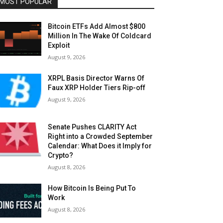
MOST POPULAR
Bitcoin ETFs Add Almost $800
Million In The Wake Of Coldcard
Exploit
August 9, 2026
XRPL Basis Director Warns Of
Faux XRP Holder Tiers Rip-off
August 9, 2026
Senate Pushes CLARITY Act
Right into a Crowded September
Calendar: What Does it Imply for
Crypto?
August 8, 2026
How Bitcoin Is Being Put To
Work
August 8, 2026