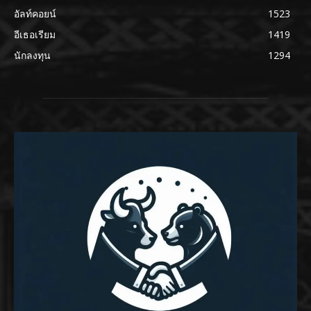
อัลท์คอยน์
1523
อีเธอเรียม
1419
นักลงทุน
1294