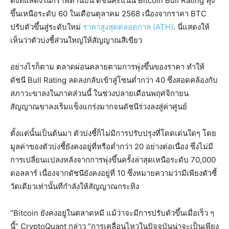
ดังที่แสดงในกราฟด้านบน ดัชนีคะแนน Bitcoin Bull Rating พุ่ง
ขึ้นเหนือระดับ 60 ในเดือนตุลาคม 2568 เนื่องจากราคา BTC
ปรับตัวขึ้นสู่ระดับใหม่
ราคาสูงสุดตลอดกาล (ATH)
. นี่แสดงให้
เห็นว่าตัวบ่งชี้ส่วนใหญ่ให้สัญญาณสีเขียว
อย่างไรก็ตาม ตลาดผ่อนคลายตามการพุ่งขึ้นของราคา ทำให้
ดัชนี Bull Rating ลดลงกลับเข้าสู่โซนต่ำกว่า 40 ซึ่งสอดคล้องกับ
สภาวะขาลงในภาคส่วนนี้ ในช่วงปลายเดือนพฤศจิกายน
สัญญาณขาลงเริ่มแข็งแกร่งมากจนดัชนีร่วงลงสู่ค่าศูนย์
ตั้งแต่นั้นเป็นต้นมา ตัวบ่งชี้ก็ไม่มีการปรับปรุงที่โดดเด่นใดๆ โดย
มูลค่าของตัวบ่งชี้ยังคงอยู่ที่หรือต่ำกว่า 20 อย่างต่อเนื่อง ซึ่งไม่มี
การเปลี่ยนแปลงหลังจากการพุ่งขึ้นครั้งล่าสุดเหนือระดับ 70,000
ดอลลาร์ เนื่องจากดัชนียังคงอยู่ที่ 10 ซึ่งหมายความว่ามีเพียงตัวชี้
วัดเดียวเท่านั้นที่กำลังให้สัญญาณกระทิง
“Bitcoin ยังคงอยู่ในตลาดหมี แม้ว่าจะมีการปรับตัวขึ้นเมื่อเร็ว ๆ
นี้” CryptoQuant กล่าว “การเคลื่อนไหวในปัจจุบันน่าจะเป็นเพียง