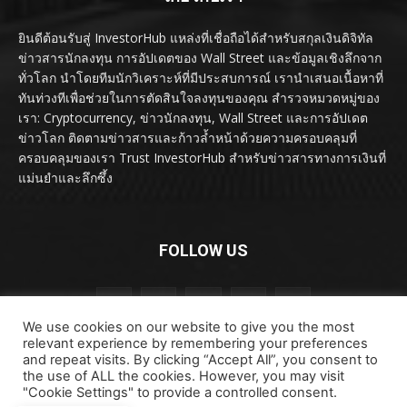
ยินดีต้อนรับสู่ InvestorHub แหล่งที่เชื่อถือได้สำหรับสกุลเงินดิจิทัล
ข่าวสารนักลงทุน การอัปเดตของ Wall Street และข้อมูลเชิงลึกจาก
ทั่วโลก นำโดยทีมนักวิเคราะห์ที่มีประสบการณ์ เรานำเสนอเนื้อหาที่
ทันท่วงทีเพื่อช่วยในการตัดสินใจลงทุนของคุณ สำรวจหมวดหมู่ของ
เรา: Cryptocurrency, ข่าวนักลงทุน, Wall Street และการอัปเดต
ข่าวโลก ติดตามข่าวสารและก้าวล้ำหน้าด้วยความครอบคลุมที่
ครอบคลุมของเรา Trust InvestorHub สำหรับข่าวสารทางการเงินที่
แม่นยำและลึกซึ้ง
FOLLOW US
We use cookies on our website to give you the most
relevant experience by remembering your preferences
and repeat visits. By clicking “Accept All”, you consent to
the use of ALL the cookies. However, you may visit
"Cookie Settings" to provide a controlled consent.
ลิขสิทธิ์ © ลิขสิทธิ์ 2024 investorhub.click สงวนลิขสิทธิ์