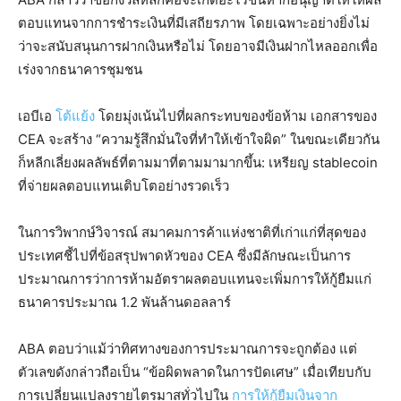
ตอบแทนจากการชำระเงินที่มีเสถียรภาพ โดยเฉพาะอย่างยิ่งไม่
ว่าจะสนับสนุนการฝากเงินหรือไม่ โดยอาจมีเงินฝากไหลออกเพื่อ
เร่งจากธนาคารชุมชน
เอบีเอ
โต้แย้ง
โดยมุ่งเน้นไปที่ผลกระทบของข้อห้าม เอกสารของ
CEA จะสร้าง “ความรู้สึกมั่นใจที่ทำให้เข้าใจผิด” ในขณะเดียวกัน
ก็หลีกเลี่ยงผลลัพธ์ที่ตามมาที่ตามมามากขึ้น: เหรียญ stablecoin
ที่จ่ายผลตอบแทนเติบโตอย่างรวดเร็ว
ในการวิพากษ์วิจารณ์ สมาคมการค้าแห่งชาติที่เก่าแก่ที่สุดของ
ประเทศชี้ไปที่ข้อสรุปพาดหัวของ CEA ซึ่งมีลักษณะเป็นการ
ประมาณการว่าการห้ามอัตราผลตอบแทนจะเพิ่มการให้กู้ยืมแก่
ธนาคารประมาณ 1.2 พันล้านดอลลาร์
ABA ตอบว่าแม้ว่าทิศทางของการประมาณการจะถูกต้อง แต่
ตัวเลขดังกล่าวถือเป็น “ข้อผิดพลาดในการปัดเศษ” เมื่อเทียบกับ
การเปลี่ยนแปลงรายไตรมาสทั่วไปใน
การให้กู้ยืมเงินจาก