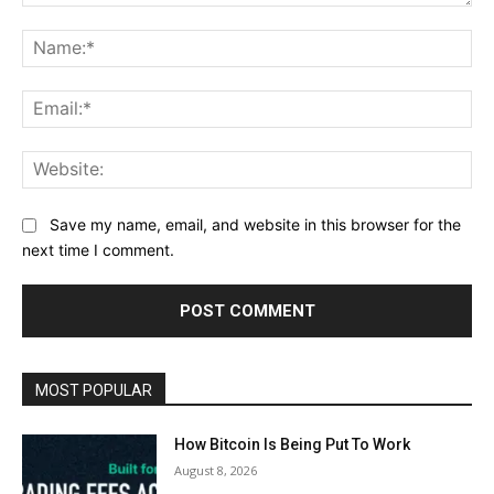
Comment:
Na
Ema
Web
Save my name, email, and website in this browser for the
next time I comment.
MOST POPULAR
How Bitcoin Is Being Put To Work
August 8, 2026