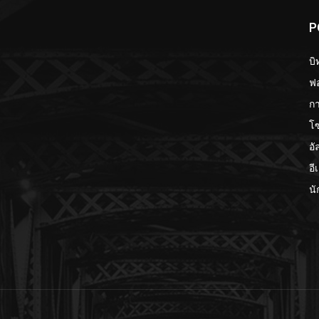
P
บิ
ฟอ
กา
โ
อั
อี
นั