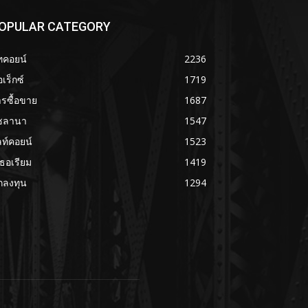
OPULAR CATEGORY
ทคอยน์
2236
เร็กซ์
1719
รซื้อขาย
1687
ซลานา
1547
ลท์คอยน์
1523
เธอเรียม
1419
กลงทุน
1294