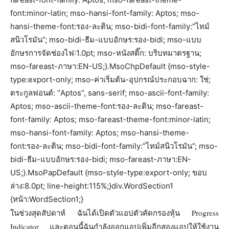
font:minor-latin; mso-hansi-font-family: Aptos; mso-
hansi-theme-font:รอง-ละติน; mso-bidi-font-family:”ไทม์
สนิวโรมัน”; mso-bidi-ธีม-แบบอักษร:รอง-bidi; mso-แบบ
อักษรการจัดช่องไฟ:1.0pt; mso-หนังสติ๊ก: บริบทมาตรฐาน;
mso-fareast-ภาษา:EN-US;}.MsoChpDefault {mso-style-
type:export-only; mso-ค่าเริ่มต้น-อุปกรณ์ประกอบฉาก: ใช่;
ตระกูลฟอนต์: “Aptos”, sans-serif; mso-ascii-font-family:
Aptos; mso-ascii-theme-font:รอง-ละติน; mso-fareast-
font-family: Aptos; mso-fareast-theme-font:minor-latin;
mso-hansi-font-family: Aptos; mso-hansi-theme-
font:รอง-ละติน; mso-bidi-font-family:”ไทม์สนิวโรมัน”; mso-
bidi-ธีม-แบบอักษร:รอง-bidi; mso-fareast-ภาษา:EN-
US;}.MsoPapDefault {mso-style-type:export-only; ขอบ
ล่าง:8.0pt; line-height:115%;}div.WordSection1
{หน้า:WordSection1;}
ในช่วงสุดสัปดาห์ ฉันได้เปิดตัวแอปตัวคัดกรองหุ้น Progress
Indicator และตอนนี้ฉันกำลังออกแอปเพิ่มอีกสองแอปให้ใช้งาน