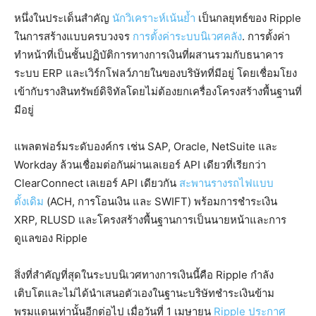
หนึ่งในประเด็นสำคัญ
นักวิเคราะห์เน้นย้ำ
เป็นกลยุทธ์ของ Ripple
ในการสร้างแบบครบวงจร
การตั้งค่าระบบนิเวศคลัง
. การตั้งค่า
ทำหน้าที่เป็นชั้นปฏิบัติการทางการเงินที่ผสานรวมกับธนาคาร
ระบบ ERP และเวิร์กโฟลว์ภายในของบริษัทที่มีอยู่ โดยเชื่อมโยง
เข้ากับรางสินทรัพย์ดิจิทัลโดยไม่ต้องยกเครื่องโครงสร้างพื้นฐานที่
มีอยู่
แพลตฟอร์มระดับองค์กร เช่น SAP, Oracle, NetSuite และ
Workday ล้วนเชื่อมต่อกันผ่านเลเยอร์ API เดียวที่เรียกว่า
ClearConnect เลเยอร์ API เดียวกัน
สะพานรางรถไฟแบบ
ดั้งเดิม
(ACH, การโอนเงิน และ SWIFT) พร้อมการชำระเงิน
XRP, RLUSD และโครงสร้างพื้นฐานการเป็นนายหน้าและการ
ดูแลของ Ripple
สิ่งที่สำคัญที่สุดในระบบนิเวศทางการเงินนี้คือ Ripple กำลัง
เติบโตและไม่ได้นำเสนอตัวเองในฐานะบริษัทชำระเงินข้าม
พรมแดนเท่านั้นอีกต่อไป เมื่อวันที่ 1 เมษายน
Ripple ประกาศ