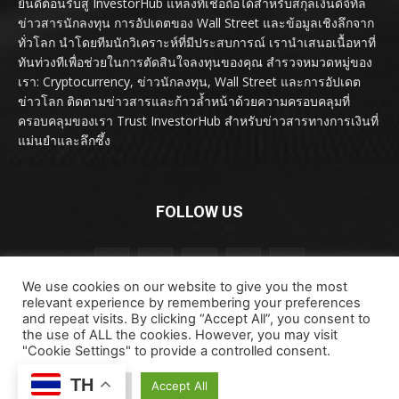
ยินดีต้อนรับสู่ InvestorHub แหล่งที่เชื่อถือได้สำหรับสกุลเงินดิจิทัล
ข่าวสารนักลงทุน การอัปเดตของ Wall Street และข้อมูลเชิงลึกจาก
ทั่วโลก นำโดยทีมนักวิเคราะห์ที่มีประสบการณ์ เรานำเสนอเนื้อหาที่
ทันท่วงทีเพื่อช่วยในการตัดสินใจลงทุนของคุณ สำรวจหมวดหมู่ของ
เรา: Cryptocurrency, ข่าวนักลงทุน, Wall Street และการอัปเดต
ข่าวโลก ติดตามข่าวสารและก้าวล้ำหน้าด้วยความครอบคลุมที่
ครอบคลุมของเรา Trust InvestorHub สำหรับข่าวสารทางการเงินที่
แม่นยำและลึกซึ้ง
FOLLOW US
We use cookies on our website to give you the most
relevant experience by remembering your preferences
and repeat visits. By clicking “Accept All”, you consent to
the use of ALL the cookies. However, you may visit
"Cookie Settings" to provide a controlled consent.
ลิขสิทธิ์ © ลิขสิทธิ์ 2024 investorhub.click สงวนลิขสิทธิ์
TH
ข้อตกลงและเงื่อนไข
ข้อสงวนสิทธิ์
ติดต่อเรา
Cookie Settings
Accept All