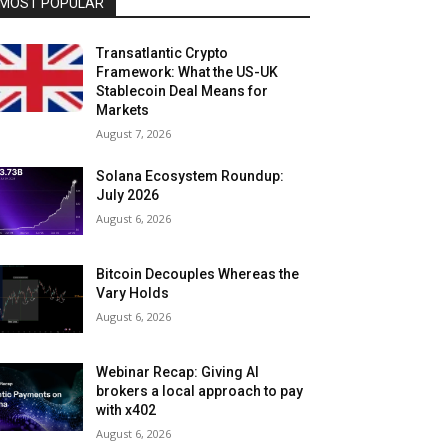
MOST POPULAR
Transatlantic Crypto
Framework: What the US-UK
Stablecoin Deal Means for
Markets
August 7, 2026
Solana Ecosystem Roundup:
July 2026
August 6, 2026
Bitcoin Decouples Whereas the
Vary Holds
August 6, 2026
Webinar Recap: Giving AI
brokers a local approach to pay
with x402
August 6, 2026