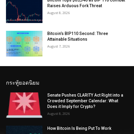
Bitcoin Tops $65,340 as BIP 110 Combat
Raises Arduous Fork Threat
August 8, 2026
Bitcoin’s BIP110 Second: Three
Attainable Situations
August 7, 2026
กระทู้ยอดนิยม
Senate Pushes CLARITY Act Right into a
Crowded September Calendar: What
Does it Imply for Crypto?
August 8, 2026
How Bitcoin Is Being Put To Work