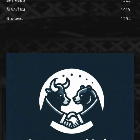
อีเธอเรียม
1419
นักลงทุน
1294