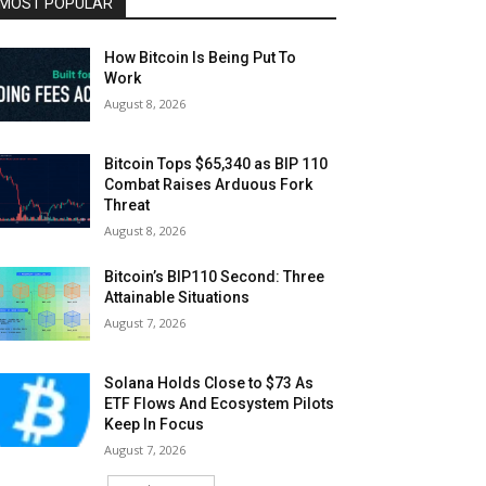
MOST POPULAR
How Bitcoin Is Being Put To
Work
August 8, 2026
Bitcoin Tops $65,340 as BIP 110
Combat Raises Arduous Fork
Threat
August 8, 2026
Bitcoin’s BIP110 Second: Three
Attainable Situations
August 7, 2026
Solana Holds Close to $73 As
ETF Flows And Ecosystem Pilots
Keep In Focus
August 7, 2026