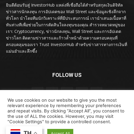
ยินดีต้อนรับสู่ InvestorHub แหล่งที่เชื่อถือได้สำหรับสกุลเงินดิจิทัล
ข่าวสารนักลงทุน การอัปเดตของ Wall Street และข้อมูลเชิงลึกจาก
ทั่วโลก นำโดยทีมนักวิเคราะห์ที่มีประสบการณ์ เรานำเสนอเนื้อหาที่
ทันท่วงทีเพื่อช่วยในการตัดสินใจลงทุนของคุณ สำรวจหมวดหมู่ของ
เรา: Cryptocurrency, ข่าวนักลงทุน, Wall Street และการอัปเดต
ข่าวโลก ติดตามข่าวสารและก้าวล้ำหน้าด้วยความครอบคลุมที่
ครอบคลุมของเรา Trust InvestorHub สำหรับข่าวสารทางการเงินที่
แม่นยำและลึกซึ้ง
FOLLOW US
We use cookies on our website to give you the most
relevant experience by remembering your preferences
and repeat visits. By clicking “Accept All”, you consent to
the use of ALL the cookies. However, you may visit
"Cookie Settings" to provide a controlled consent.
ลิขสิทธิ์ © ลิขสิทธิ์ 2024 investorhub.click สงวนลิขสิทธิ์
TH
ข้อตกลงและเงื่อนไข
ข้อสงวนสิทธิ์
ติดต่อเรา
Cookie Settings
Accept All