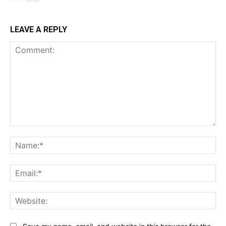
LEAVE A REPLY
Comment:
Na
Ema
Web