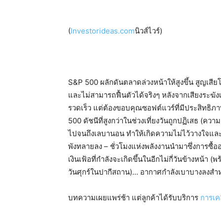
(
Investorideas.com
นิวส์ไวร์)
S&P 500 ผลักดันตลาดล่วงหน้าให้สูงขึ้น สูญเสี
และไม่สามารถฟื้นตัวได้จริงๆ หลังจากเสียงระฆังเ
รวดเร็ว แต่ต้องขอบคุณซอฟต์แวร์ที่มีประสิทธิภาพต่
500 ดัชนีที่สูงกว่าในช่วงเที่ยงวันถูกปฏิเสธ (ควา
ไปจนถึงเลบานอน ทำให้เกิดความไม่ไว้วางใจและเป็
พังทลายลง – ชั่วโมงแห่งพลังงานนำมาซึ่งการซื้อ
เงินเฟ้อที่กำลังจะเกิดขึ้นในอีกไม่กี่วันข้างหน้า
วันศุกร์ในปากีสถาน)… อากาศกำลังเบาบางลงสำห
บทความเผยแพร่ช้า แต่ลูกค้าได้รับบริการ
การเคล