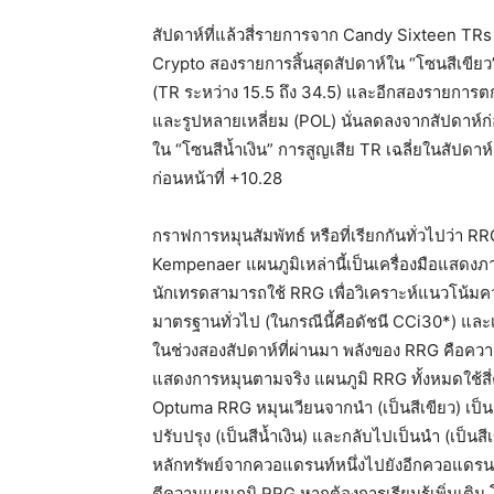
สัปดาห์ที่แล้วสี่รายการจาก Candy Sixteen TRs 
Crypto สองรายการสิ้นสุดสัปดาห์ใน “โซนสีเขียว”
(TR ระหว่าง 15.5 ถึง 34.5) และอีกสองรายการตกอ
และรูปหลายเหลี่ยม (POL) นั่นลดลงจากสัปดาห์ก่อ
ใน “โซนสีน้ำเงิน” การสูญเสีย TR เฉลี่ยในสัปดาห
ก่อนหน้าที่ +10.28
กราฟการหมุนสัมพัทธ์ หรือที่เรียกกันทั่วไปว่า
Kempenaer แผนภูมิเหล่านี้เป็นเครื่องมือแสดงภา
นักเทรดสามารถใช้ RRG เพื่อวิเคราะห์แนวโน้มค
มาตรฐานทั่วไป (ในกรณีนี้คือดัชนี CCi30*) และ
ในช่วงสองสัปดาห์ที่ผ่านมา พลังของ RRG คือ
แสดงการหมุนตามจริง แผนภูมิ RRG ทั้งหมดใช้สี
Optuma RRG หมุนเวียนจากนำ (เป็นสีเขียว) เป็นอ่
ปรับปรุง (เป็นสีน้ำเงิน) และกลับไปเป็นนำ (เป็นส
หลักทรัพย์จากควอแดรนท์หนึ่งไปยังอีกควอแดรนท์เมื
ตีความแผนภูมิ RRG หากต้องการเรียนรู้เพิ่มเติม 