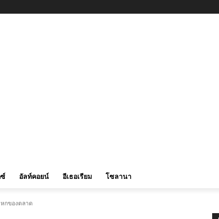
ซ์
อัลท์คอยน์
อีเธอเรียม
โซลานา
ิบหกของตลาด