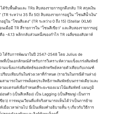
ได้รับพื้นดินและ TRs สิบสองรายการถูกดึงกลับ TR สกุลเงิน
 (TR ระหว่าง 35 ถึง 50) สิบสองรายการอยู่ใน “โซนสีน้ำเงิน”
ยู่ใน “โซนสีแดง” (TR ระหว่าง 0 ถึง 15) (Stellar (XLM)
นเมื่อมี TR สี่รายการใน “โซนสีเขียว” และสิบสองรายการอยู่
์คือ -4.13 พลิกกลับส่วนหนึ่งของกำไร TR เฉลี่ยของสัปดาห์
 RRG ได้รับการพัฒนาในปี 2547-2548 โดย Julius de
พที่เป็นเอกลักษณ์สำหรับการวิเคราะห์ความแข็งแกร่งสัมพัทธ์
วามแข็งแกร่งสัมพัทธ์ของหลักทรัพย์หลายตัวเทียบกับเกณฑ์
เปรียบเทียบกันในช่วงเวลาที่กำหนด (รายวันในกรณีด้านล่าง)
ความสามารถในการพล็อตประสิทธิภาพสัมพัทธ์บนกราฟเดียวและ
่ควอแดรนท์เพื่อกำหนดสี่ระยะของแนวโน้มสัมพัทธ์ แผนภูมิ
อนตัว (เป็นสีเหลือง) เป็น Lagging (เป็นสีชมพู) เป็นการ
ีเขียว) การหมุนเวียนที่แท้จริงสามารถเห็นได้ว่าเป็นการย้าย
่อเวลาผ่านไป นี่เป็นเพียงคำอธิบายสั้น ๆ เกี่ยวกับวิธีการ
โปรดดูคำลงท้ายและลิงก์ท้ายบล็อกนี้