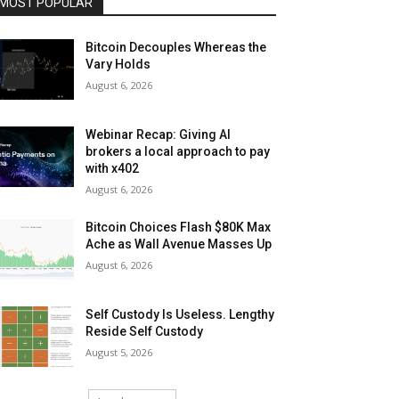
MOST POPULAR
Bitcoin Decouples Whereas the
Vary Holds
August 6, 2026
Webinar Recap: Giving AI
brokers a local approach to pay
with x402
August 6, 2026
Bitcoin Choices Flash $80K Max
Ache as Wall Avenue Masses Up
August 6, 2026
Self Custody Is Useless. Lengthy
Reside Self Custody
August 5, 2026