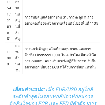
1.1
กา
54
รส
1 /
นับ
การสนับสนุนเดือยรายวัน S1; การทะลุด้านล่าง
รา
สนุ
อย่างต่อเนื่องจะเปิดการเคลื่อนตัวไปยังพื้นที่ 1.135
ยวั
นที่
น
สำ
S1
คัญ
คว
การแกว่งตัวสูงสุดในเดือนพฤษภาคมและการ
1.1
าม
อ้างอิง Fibonacci 100% ใน 4 ชั่วโมง มีแนวโน้ม
80
ต้า
ว่าจะทดสอบเฉพาะกับตัวเร่งปฏิกิริยาการปรับขึ้น
0
นท
อัตราดอกเบี้ยของ ECB ที่ได้รับการยืนยันเท่านั้น
าน
เลื่อนตำแหน่ง:
เมื่อ EUR/USD อยู่ใกล้
ระดับต่ำสุดในรอบหกสัปดาห์ก่อนการ
ตัดสินใจของ ECB และ FED ผู้ค้าต้องการ