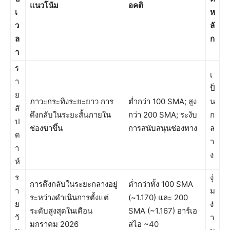
แนวโน้ม
อคติ
เ
ห
ว
ลั
ล
ก
า
ร
เ
า
ป็
ย
ภาวะกระทิงระยะยาว การ
ต่ำกว่า 100 SMA; สูง
น
สั
ดึงกลับในระยะสั้นภายใน
กว่า 200 SMA; ระงับ
ก
ป
ช่องขาขึ้น
การสนับสนุนช่องทาง
ล
ด
า
า
ง
ห์
ร
งุ่
การดึงกลับในระยะกลางอยู่
ต่ำกว่าทั้ง 100 SMA
า
ม
ระหว่างดำเนินการตั้งแต่
(~1.170) และ 200
ย
ง่
ระดับสูงสุดในเดือน
SMA (~1.167) อาร์เอ
วั
า
มกราคม 2026
สไอ ~40