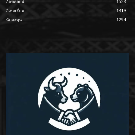
อัลท์คอยน์
1523
อีเธอเรียม
1419
นักลงทุน
1294