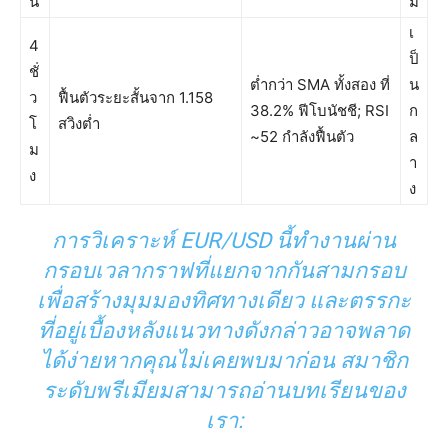
น
ม
เ
4
ป็
ชั่
ต่ำกว่า SMA ทั้งสอง ที่
น
ว
ฟื้นตัวระยะสั้นจาก 1.158
38.2% ฟีโบนัชชี; RSI
ก
โ
สวิงต่ำ
~52 กำลังฟื้นตัว
ล
ม
า
ง
ง
การวิเคราะห์ EUR/USD นี้ทำงานผ่าน
กรอบเวลากราฟที่แยกจากกันสามกรอบ
เพื่อสร้างมุมมองทิศทางเดียว และตรรกะ
ที่อยู่เบื้องหลังแนวทางดังกล่าวอาจพลาด
ได้ง่ายหากคุณไม่เคยพบมาก่อน สมาชิก
ระดับพรีเมียมสามารถอ่านบทเรียนของ
เรา: