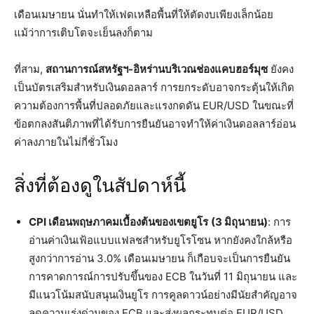
เดือนเมษายน นั่นทำให้เฟดเหลือพื้นที่ให้ตัดงบเพียงเล็กน้อย
แม้ว่าการเติบโตจะเย็นลงก็ตาม
ที่สาม,
สถานการณ์สหรัฐฯ-อิหร่านบริเวณช่องแคบฮอร์มุซ
ยังคง
เป็นบัตรเสริมสำหรับเงินดอลลาร์ การยกระดับอาจกระตุ้นให้เกิด
ความต้องการพื้นที่ปลอดภัยและแรงกดดัน EUR/USD ในขณะที่
ข้อตกลงสันติภาพที่ได้รับการยืนยันอาจทำให้ค่าเงินดอลลาร์อ่อน
ค่าลงภายในไม่กี่ชั่วโมง
สิ่งที่ต้องดูในสัปดาห์นี้
CPI เดือนพฤษภาคมเบื้องต้นของเขตยูโร
(3 มิถุนายน)
: การ
อ่านค่าเงินเฟ้อแบบแฟลชสำหรับยูโรโซน หากยังคงใกล้หรือ
สูงกว่าการอ่าน 3.0% เดือนเมษายน ก็เกือบจะเป็นการยืนยัน
การคาดการณ์การปรับขึ้นของ ECB ในวันที่ 11 มิถุนายน และ
มีแนวโน้มสนับสนุนเงินยูโร การคูลดาวน์อย่างมีนัยสำคัญอาจ
ลดความเร่งด่วนของ ECB และส่งผลกระทบต่อ EUR/USD