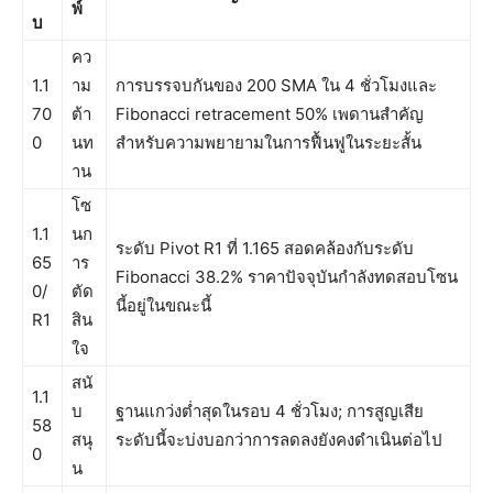
พ์
บ
คว
1.1
าม
การบรรจบกันของ 200 SMA ใน 4 ชั่วโมงและ
70
ต้า
Fibonacci retracement 50% เพดานสำคัญ
0
นท
สำหรับความพยายามในการฟื้นฟูในระยะสั้น
าน
โซ
1.1
นก
ระดับ Pivot R1 ที่ 1.165 สอดคล้องกับระดับ
65
าร
Fibonacci 38.2% ราคาปัจจุบันกำลังทดสอบโซน
0/
ตัด
นี้อยู่ในขณะนี้
R1
สิน
ใจ
สนั
1.1
บ
ฐานแกว่งต่ำสุดในรอบ 4 ชั่วโมง; การสูญเสีย
58
สนุ
ระดับนี้จะบ่งบอกว่าการลดลงยังคงดำเนินต่อไป
0
น